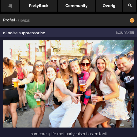
Jij
Partyflock
Community
Overig
🔍
Profiel
· 1191535
album
nl noize suppressor hc
,568
hardcore 4 life met party raiser bas en tonii