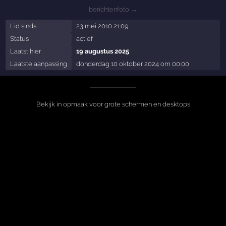
berichtenfoto →
Lid sinds
23 mei 2010 21:09
Status
actief
Laatst hier
19 augustus 2025
Laatste aanpassing
donderdag 10 oktober 2024 om 00:00
Bekijk in opmaak voor grote schermen en desktops