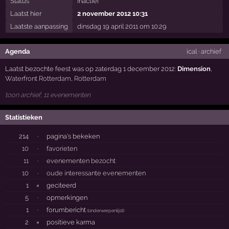
Status
inactief
Laatst hier
2 november 2012 10:31
Laatste aanpassing
dinsdag 19 april 2011 om 10:29
Agenda
ical
·
archief
Laatst bezochte feest was op zaterdag 1 december 2012:
Dimension
,
Waterfront Rotterdam
,
Rotterdam
toon archief, 11 evenementen
Statistieken
214
·
pagina's bekeken
10
·
favorieten
11
·
evenementen bezocht
10
·
oude interessante evenementen
1
×
geciteerd
5
·
opmerkingen
1
·
forumbericht
(
onderwerpenlijst
)
2
×
positieve karma