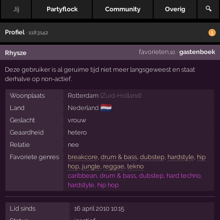
Jij
Partyflock
Community
Overig
🔍
Profiel
· 1183142
favorieten
·
gastenboek
Rhysze
,10
Deze gebruiker is al geruime tijd niet meer langsgeweest en staat
derhalve op non-actief.
Woonplaats
Rotterdam
(
Zuid-Holland
)
🇳🇱
Land
Nederland
Geslacht
vrouw
Geaardheid
hetero
Relatie
nee
Favoriete genres
breakcore
,
drum & bass
,
dubstep
,
hardstyle
,
hip
hop
,
jungle
,
reggae
,
tekno
caribbean, drum & bass, dubstep, hard techno,
hardstyle, hip hop
Lid sinds
16 april 2010 10:15