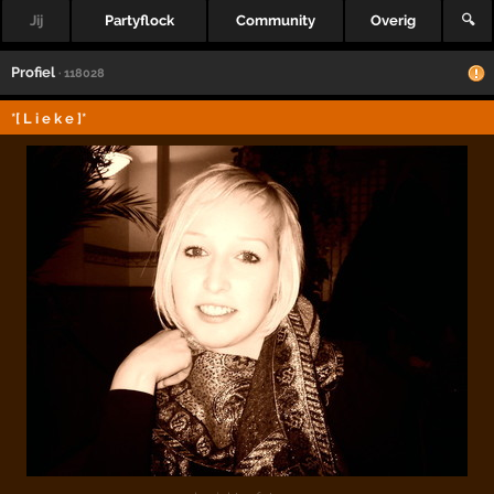
Jij
Partyflock
Community
Overig
🔍
Profiel
· 118028
*[ L i e k e ]*