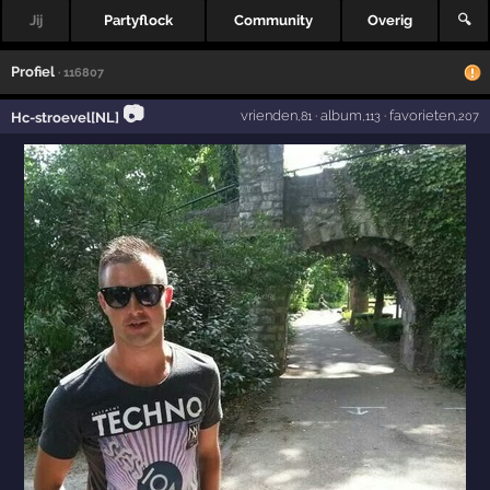
Jij
Partyflock
Community
Overig
🔍
Profiel
· 116807
📷
vrienden
·
album
·
favorieten
Hc-stroevel[NL]
,81
,113
,207