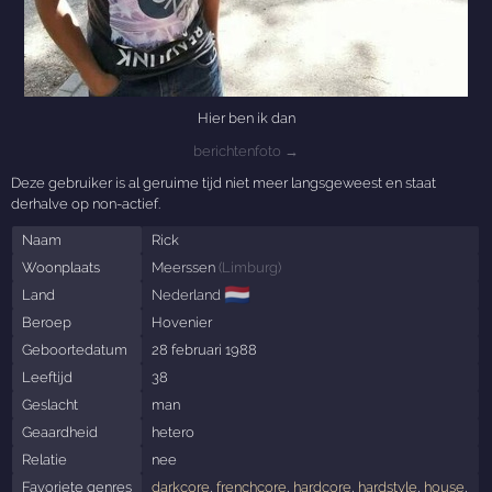
Hier ben ik dan
berichtenfoto →
Deze gebruiker is al geruime tijd niet meer langsgeweest en staat
derhalve op non-actief.
Naam
Rick
Woonplaats
Meerssen
(
Limburg
)
🇳🇱
Land
Nederland
Beroep
Hovenier
Geboortedatum
28 februari 1988
Leeftijd
38
Geslacht
man
Geaardheid
hetero
Relatie
nee
Favoriete genres
darkcore
,
frenchcore
,
hardcore
,
hardstyle
,
house
,