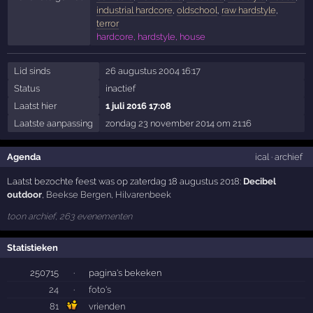
industrial hardcore
,
oldschool
,
raw hardstyle
,
terror
hardcore, hardstyle, house
Lid sinds
26 augustus 2004 16:17
Status
inactief
Laatst hier
1 juli 2016 17:08
Laatste aanpassing
zondag 23 november 2014 om 21:16
Agenda
ical
·
archief
Laatst bezochte feest was op zaterdag 18 augustus 2018:
Decibel
outdoor
,
Beekse Bergen
,
Hilvarenbeek
toon archief, 263 evenementen
Statistieken
250715
·
pagina's bekeken
24
·
foto's
81
vrienden