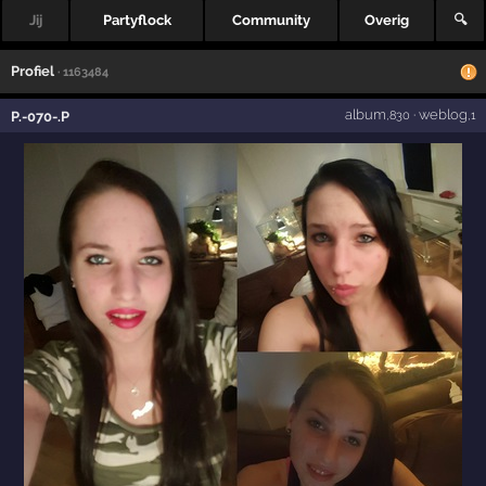
Jij
Partyflock
Community
Overig
🔍
Profiel
· 1163484
album
·
weblog
P.-070-.P
,830
,1