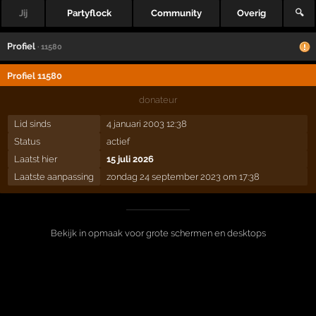
Jij
Partyflock
Community
Overig
🔍
Profiel
· 11580
Profiel 11580
donateur
Lid sinds
4 januari 2003 12:38
Status
actief
Laatst hier
15 juli 2026
Laatste aanpassing
zondag 24 september 2023 om 17:38
Bekijk in opmaak voor grote schermen en desktops