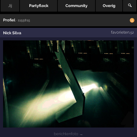
Jij
Partyflock
Community
Overig
🔍
Profiel
· 1155815
favorieten
Nick Silva
,52
berichtenfoto →