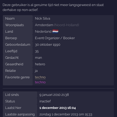
Deze gebruiker is al geruime tijd niet meer langsgeweest en staat
derhalve op non-actief.
Naam
Nick Silva
Woonplaats
Amsterdam
(
Noord-Holland
)
🇳🇱
Land
Nederland
Beroep
Event Organizer / Booker
Geboortedatum
30 oktober 1990
Leeftijd
35
Geslacht
man
Geaardheid
hetero
Relatie
ja
Favoriete genre
techno
techno
Lid sinds
9 januari 2010 21:38
Status
inactief
Laatst hier
1 december 2013 16:04
Laatste aanpassing
zondag 1 december 2013 om 15:33