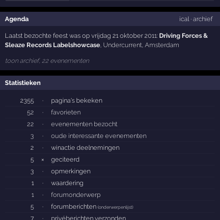
Agenda
ical
·
archief
Laatst bezochte feest was op vrijdag 21 oktober 2011:
Driving Forces &
Sleaze Records Labelshowcase
,
Undercurrent
,
Amsterdam
toon archief, 22 evenementen
Statistieken
2355
·
pagina's bekeken
52
·
favorieten
22
·
evenementen bezocht
3
·
oude interessante evenementen
2
·
winactie deelnemingen
5
×
geciteerd
3
·
opmerkingen
1
·
waardering
1
·
forumonderwerp
5
·
forumberichten
(
onderwerpenlijst
)
7
·
privéberichten verzonden