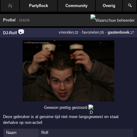
Jij
Partyflock
Community
Overig
🔍
Profiel
· 114235
📷
vrienden
·
favorieten
·
gastenboek
DJ-Rolf
,32
,55
,17
Gewoon prettig gestoord
Deze gebruiker is al geruime tijd niet meer langsgeweest en staat
derhalve op non-actief.
Naam
Rolf