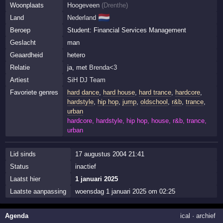
Woonplaats
Hoogeveen
(
Drenthe
)
🇳🇱
Land
Nederland
Beroep
Student: Financial Services Management
Geslacht
man
Geaardheid
hetero
Relatie
ja, met
Brenda<3
Artiest
SiH DJ Team
Favoriete genres
hard dance
,
hard house
,
hard trance
,
hardcore
,
hardstyle
,
hip hop
,
jump
,
oldschool
,
r&b
,
trance
,
urban
hardcore, hardstyle, hip hop, house, r&b, trance,
urban
Lid sinds
17 augustus 2004 21:41
Status
inactief
Laatst hier
1 januari 2025
Laatste aanpassing
woensdag 1 januari 2025 om 02:25
Agenda
ical
·
archief