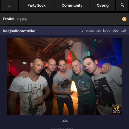
Jij
Partyflock
Community
Overig
🔍
Profiel
· 113565
vrienden
·
favorieten
heejhallometmike
,45
,126
b2s