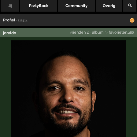
Jij
Partyflock
Community
Overig
🔍
Profiel
· 111414
vrienden
·
album
·
favorieten
joraldo
,12
,3
,286