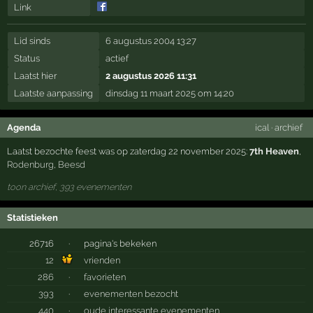
Link
Lid sinds
6 augustus 2004 13:27
Status
actief
Laatst hier
2 augustus 2026 11:31
Laatste aanpassing
dinsdag 11 maart 2025 om 14:20
Agenda
ical
·
archief
Laatst bezochte feest was op zaterdag 22 november 2025:
7th Heaven
,
Rodenburg
,
Beesd
toon archief, 393 evenementen
Statistieken
26716
·
pagina's bekeken
12
vrienden
286
·
favorieten
393
·
evenementen bezocht
440
·
oude interessante evenementen