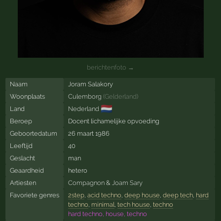
berichtenfoto →
Naam
Joram Salakory
Woonplaats
Culemborg
(
Gelderland
)
🇳🇱
Land
Nederland
Beroep
Docent lichamelijke opvoeding
Geboortedatum
26 maart 1986
Leeftijd
40
Geslacht
man
Geaardheid
hetero
Artiesten
Compagnon
&
Joam Sary
Favoriete genres
2step
,
acid techno
,
deep house
,
deep tech
,
hard
techno
,
minimal
,
tech house
,
techno
hard techno, house, techno