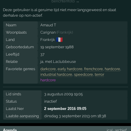
berichtenfoto →
Deze gebruiker is al geruime tijd niet meer langsgeweest en staat
derhalve op non-actief.
Naam
Arnaud T
Woonplaats
Carignan
(
Frankrijk
)
🇫🇷
Land
Frankrijk
Geboortedatum
19 september 1988
Leeftijd
37
Relatie
ja, met
Laclubbeuse
Favoriete genres
darkcore
,
early hardcore
,
frenchcore
,
hardcore
,
industrial hardcore
,
speedcore
,
terror
hardcore
Lid sinds
3 augustus 2009 19:05
Status
inactief
Laatst hier
2 september 2016 09:05
Laatste aanpassing
dinsdag 3 september 2013 om 18:38
Agenda
ical
·
archief