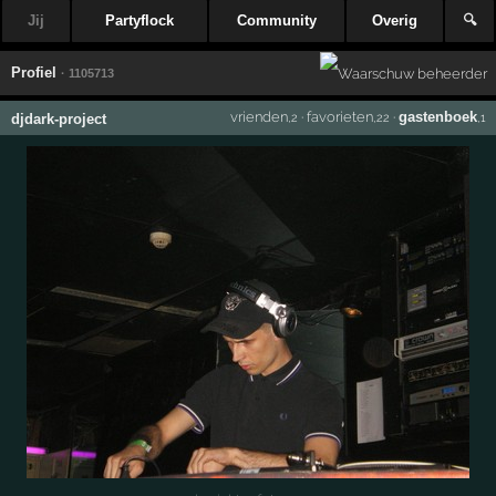
Jij
Partyflock
Community
Overig
🔍
Profiel
· 1105713
vrienden
·
favorieten
·
gastenboek
djdark-project
,2
,22
,1