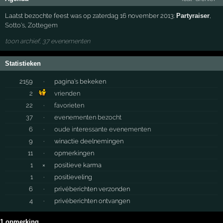
Laatst bezochte feest was op zaterdag 16 november 2013:
Partyraiser
,
Sotto's
,
Zottegem
toon archief, 37 evenementen
Statistieken
2159
·
pagina's bekeken
2
vrienden
22
·
favorieten
37
·
evenementen bezocht
6
·
oude interessante evenementen
9
·
winactie deelnemingen
11
·
opmerkingen
1
×
positieve karma
1
·
positieveling
6
·
privéberichten verzonden
4
·
privéberichten ontvangen
1 opmerking