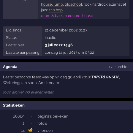
house
,
jump
,
oldschool
, rock hardrock alternatief
jazz,
trip hop
drum & bass, hardcore, house
Lid sinds
21 december 2002 01:27
Status
inactief
Laatst hier
3 juli 2022 14:56
Laatste aanpassing
zondag 14 juli 2013 om 03:22
Agenda
ical
·
archief
Laatst bezochte feest was op vrijdag 30 april 2010:
TWSTd QNSDY
,
Weteringplantsoen
,
Amsterdam
toon archief, 90 evenementen
Statistieken
66669
·
pagina's bekeken
2
·
foto's
14
vrienden