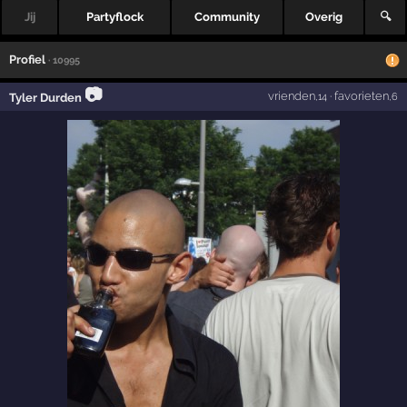
Jij
Partyflock
Community
Overig
🔍
Profiel
· 10995
📷
vrienden
·
favorieten
Tyler Durden
,14
,6