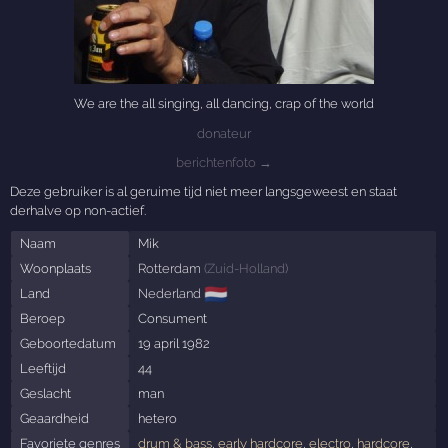
We are the all singing, all dancing, crap of the world
donateur
berichtenfoto →
Deze gebruiker is al geruime tijd niet meer langsgeweest en staat
derhalve op non-actief.
Naam
Mik
Woonplaats
Rotterdam
(
Zuid-Holland
)
🇳🇱
Land
Nederland
Beroep
Consument
Geboortedatum
19 april 1982
Leeftijd
44
Geslacht
man
Geaardheid
hetero
Favoriete genres
drum & bass
,
early hardcore
,
electro
,
hardcore
,