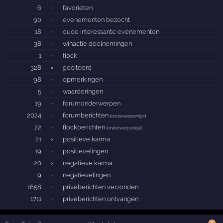
6
·
favorieten
90
·
evenementen bezocht
18
·
oude interessante evenementen
38
·
winactie deelnemingen
1
·
flock
328
×
geciteerd
98
·
opmerkingen
5
·
waarderingen
19
·
forumonderwerpen
2024
·
forumberichten
(
onderwerpenlijst
)
22
·
flockberichten
(
onderwerpenlijst
)
21
×
positieve karma
19
·
positievelingen
20
×
negatieve karma
9
·
negatievelingen
1658
·
privéberichten verzonden
1711
·
privéberichten ontvangen