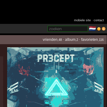
mobiele site
·
contact
🇳🇱
­
vrienden
·
album
·
favorieten
,48
,2
,116