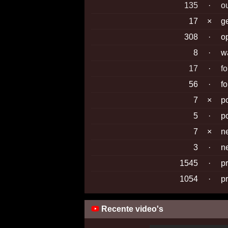
135
·
o
17
×
g
308
·
o
8
·
w
17
·
f
56
·
f
7
×
p
5
·
p
7
×
n
3
·
n
1545
·
p
1054
·
p
Recente video's