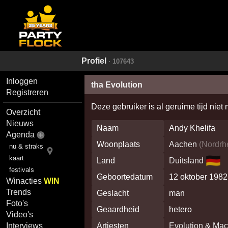
Profiel
· 107643
Inloggen
tha Evolution
Registreren
Deze gebruiker is al geruime tijd niet
Overzicht
Nieuws
Naam
Andy Khelifa
Agenda
Woonplaats
Aachen
(
Nordrh
nu & straks
🇩🇪
kaart
Land
Duitsland
festivals
Geboortedatum
12 oktober 1982
Winacties
WIN
Trends
Geslacht
man
Foto's
Geaardheid
hetero
Video's
Artiesten
Evolution
&
Mac
Interviews