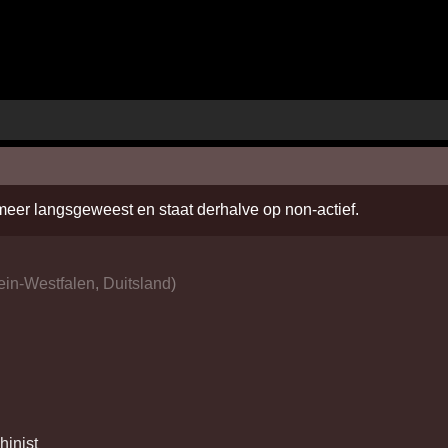
 meer langsgeweest en staat derhalve op non-actief.
ein-Westfalen
,
Duitsland
)
hinist