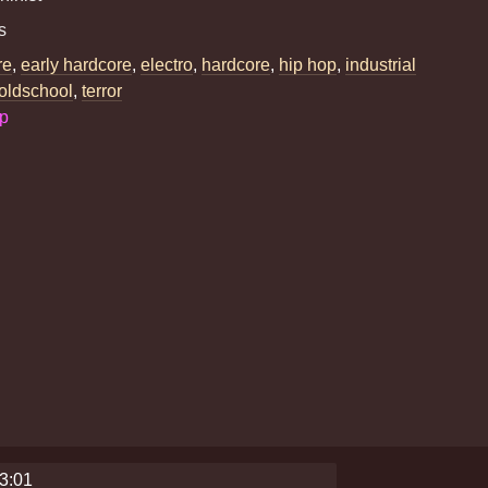
s
re
,
early hardcore
,
electro
,
hardcore
,
hip hop
,
industrial
oldschool
,
terror
op
23:01