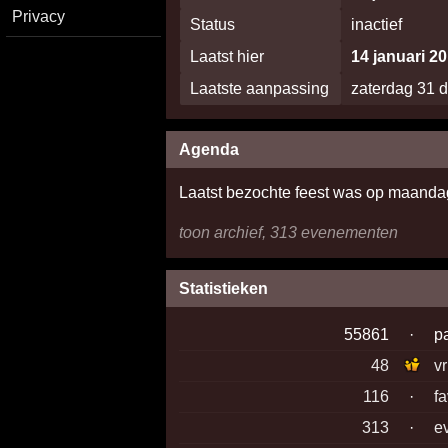
Privacy
Status
inactief
Laatst hier
14 januari 2
Laatste aanpassing
zaterdag 31 
Agenda
Laatst bezochte feest was op maanda
toon archief, 313 evenementen
Statistieken
55861
·
p
48
v
116
·
f
313
·
e