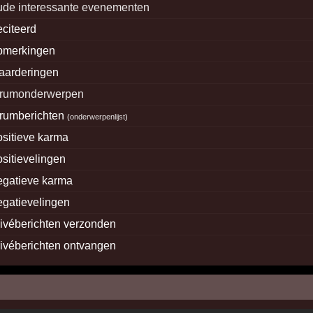
ude interessante evenementen
eciteerd
pmerkingen
aarderingen
orumonderwerpen
orumberichten
(
onderwerpenlijst
)
ositieve karma
ositievelingen
egatieve karma
egatievelingen
rivéberichten verzonden
rivéberichten ontvangen