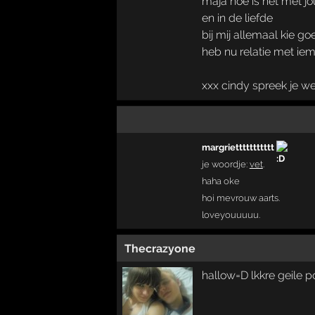
maja hoe is het met jo
en in de liefde
bij mij allemaal kie go
heb nu relatie met iem
xxx cindy spreek je w
margriettttttttttt
je woordje:
vet
.
haha oke
hoi mevrouw aarts.
loveyouuuuu.
Thecrazyone
hallow=D lkkre geile 