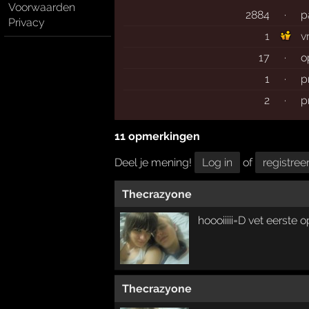
Voorwaarden
2884
·
p
Privacy
1
v
17
·
o
1
·
p
2
·
p
11 opmerkingen
Deel je mening!
Log in
of
registree
Thecrazyone
hoooiiiii=D vet eerste
Thecrazyone