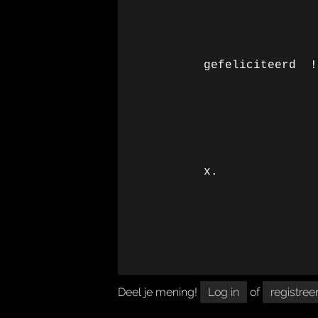
gefeliciteerd  !
x.
Deel je mening!
Log in
of
registree