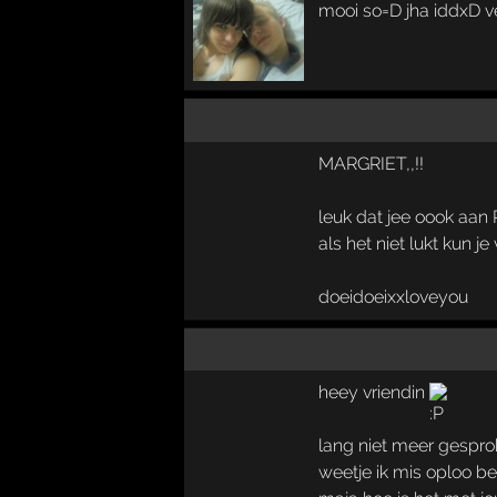
mooi so=D jha iddxD v
MARGRIET,,!!
leuk dat jee oook aan
als het niet lukt kun 
doeidoeixxloveyou
heey vriendin
lang niet meer gespr
weetje ik mis oploo be