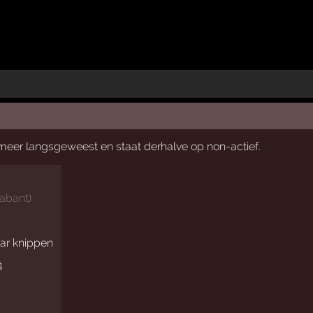
t meer langsgeweest en staat derhalve op non-actief.
abant
)
aar knippen
4