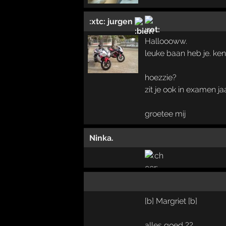
:xtc: jurgen
Halloooww.
leuke baan heb je. ke
hoezzie?
zit je ook in examen 
groetee mij
Ninka.
[b] Margriet [b]
alles goed,??