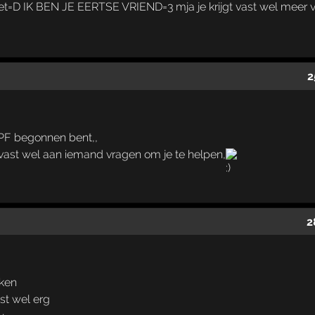
et=D IK BEN JE EERTSE VRIEND=3 mja je krijgt vast wel meer 
2
 PF begonnen bent,,
je vast wel aan iemand vragen om je te helpen,
2
oken
st wel erg