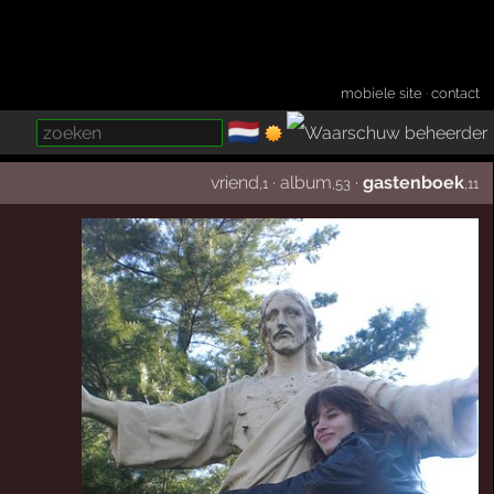
mobiele site
·
contact
🇳🇱
­
vriend
·
album
·
gastenboek
,1
,53
,11