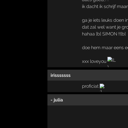
ik dacht ik schrijf maa
ga je iets leuks doen i
dat zal wel want je gro
hahaa [b] SIMON !![b]
doe hem maar eens een
xxx loveyou
irisssssss
proficiat
- julia