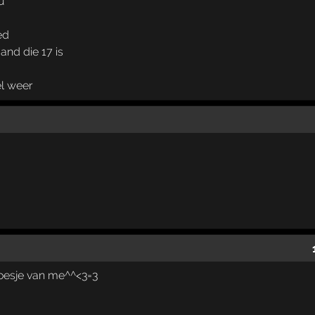
u
ed
and die 17 is
el weer
poesje van me^^<3=3