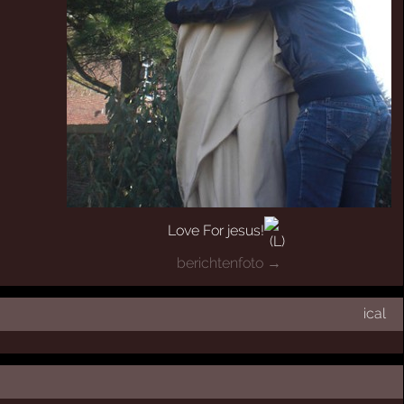
Love For jesus!
berichtenfoto →
ical