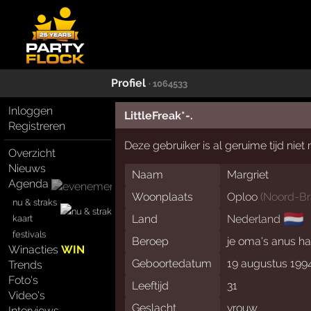
Profiel
· 1064533
Inloggen
LittleFreak*-.
Registreren
Deze gebruiker is al geruime tijd nie
Overzicht
Nieuws
Naam
Margriet
Agenda
Woonplaats
Oploo
(
Noord-Br
nu & straks
🇳🇱
Land
Nederland
kaart
festivals
Beroep
je oma's anus h
Winacties
WIN
Geboortedatum
19 augustus 199
Trends
Foto's
Leeftijd
31
Video's
Geslacht
vrouw
Interviews