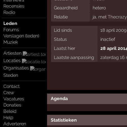
Recensies
Geaardheid
hetero
Radio
Relatie
ja, met
Thecraz
Leden
Forums
Lid sinds
18 april 2009
Verslagen (leden)
Status
inactief
Muziek
Laatst hier
28 april 201
Artiesten
Laatste aanpassing
zaterdag 16 
Locaties
Organisaties
Steden
Contact
Crew
Agenda
Vacatures
Donaties
Beleid
Help
Statistieken
Adverteren