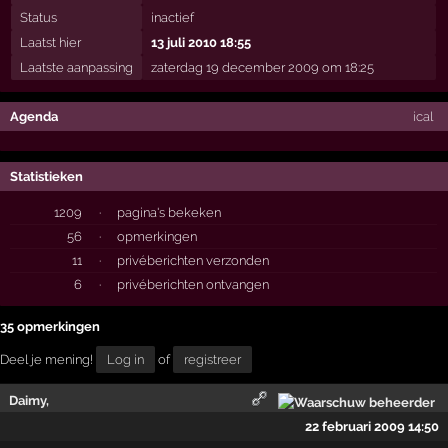
Status
inactief
Laatst hier
13 juli 2010 18:55
Laatste aanpassing
zaterdag 19 december 2009 om 18:25
Agenda
ical
Statistieken
1209
·
pagina's bekeken
56
·
opmerkingen
11
·
privéberichten verzonden
6
·
privéberichten ontvangen
35 opmerkingen
Deel je mening!
Log in
of
registreer
Daimy,
22 februari 2009 14:50