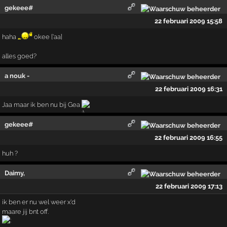
gekeee#
22 februari 2009 15:58
haha
okee ['aa]
alles goed?
a nouk -
22 februari 2009 16:31
Jaa maar ik ben nu bij Gea
gekeee#
22 februari 2009 16:55
huh ?
Daimy,
22 februari 2009 17:13
ik ben er nu wel weer x'd
maare jij bnt off.