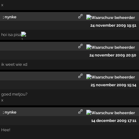
x
; nynke
24 november 2009 19:51
hoi isa pisa
24 november 2009 20:50
ik weet wie xd
25 november 2009 15:14
goed metjou?
x
; nynke
14 december 2009 17:11
Hee!