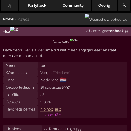
Jij
Partyflock
Community
Overig
🔍
Profiel
· 1037973
album
·
gastenboek
~Isa
,2
,35
'take care
Deze gebruiker is al geruime tijd niet meer langsgeweest en staat
derhalve op non-actief.
Naam
isa
Woonplaats
Warga
(
Friesland
)
🇳🇱
Land
Nederland
Geboortedatum
15 augustus 1997
Leeftijd
28
Geslacht
vrouw
Favoriete genres
hip hop
,
r&b
hip hop, r&b
Lid sinds
22 februari 2009 14:33