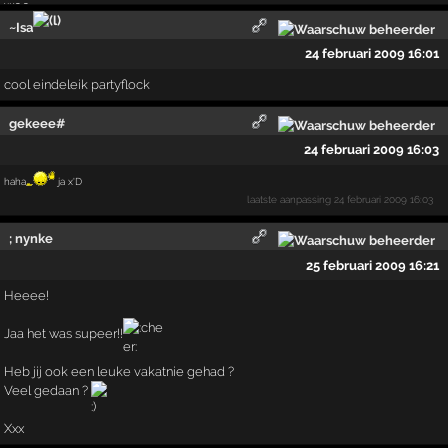
~Isa
24 februari 2009 16:01
cool eindeleik partyflock
gekeee#
24 februari 2009 16:03
haha
ja x'D
laatste aanpassing
24 februari 2009 16:03
; nynke
25 februari 2009 16:21
Heeee!
Jaa het was supeer!!
Heb jij ook een leuke vakatnie gehad ?
Veel gedaan ?
Xxx