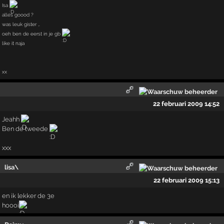
Isa
alles goood ?
was leuk gister ,.
oeh ben de eerst in je gb
like it naja
xx
22 februari 2009 14:52
Jeahh
Ben de tweede
xxx
lisa\
22 februari 2009 15:13
en ik lekker de 3e
hoooi