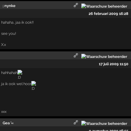
; nynke
26 februari 2009 16:28
hahaha.. jaa ik ook!!
see you!
X.x
17 juli 2009 11:50
hahhahah
ja ik ook wel hoor
xxx
Gea '«
9 augustus 2009 16:55