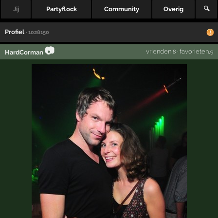
Jij
Partyflock
Community
Overig
🔍
Profiel
· 1028150
📷
vrienden
·
favorieten
HardCorman
,8
,9