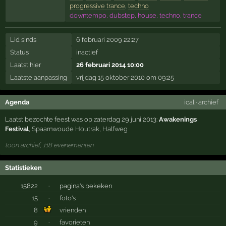
progressive trance
,
techno
downtempo, dubstep, house, techno, trance
Lid sinds
6 februari 2009 22:27
Status
inactief
Laatst hier
26 februari 2014 10:00
Laatste aanpassing
vrijdag 15 oktober 2010 om 09:25
Agenda
ical
·
archief
Laatst bezochte feest was op zaterdag 29 juni 2013:
Awakenings
Festival
,
Spaarnwoude Houtrak
,
Halfweg
toon archief, 118 evenementen
Statistieken
15822
·
pagina's bekeken
15
·
foto's
8
vrienden
9
·
favorieten