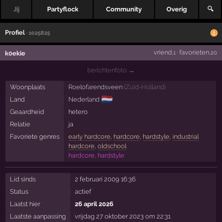
Jij
Partyflock
Community
Overig
🔍
Profiel
· 1025825
vriend
·
favorieten
k0ekie
,1
,20
berichtenfoto →
Woonplaats
Roelofarendsveen
(
Zuid-Holland
)
🇳🇱
Land
Nederland
Geaardheid
hetero
Relatie
ja
Favoriete genres
early hardcore
,
hardcore
,
hardstyle
,
industrial
hardcore
,
oldschool
hardcore, hardstyle
Lid sinds
2 februari 2009 16:36
Status
actief
Laatst hier
26 april 2026
Laatste aanpassing
vrijdag 27 oktober 2023 om 22:31