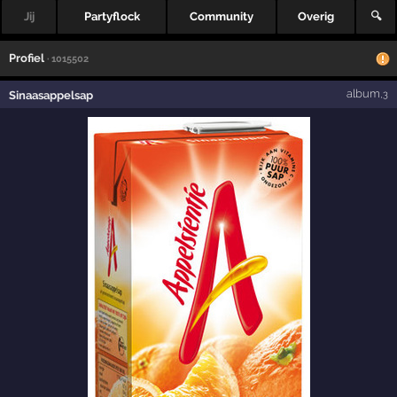
Jij
Partyflock
Community
Overig
🔍
Profiel
· 1015502
album
Sinaasappelsap
,3