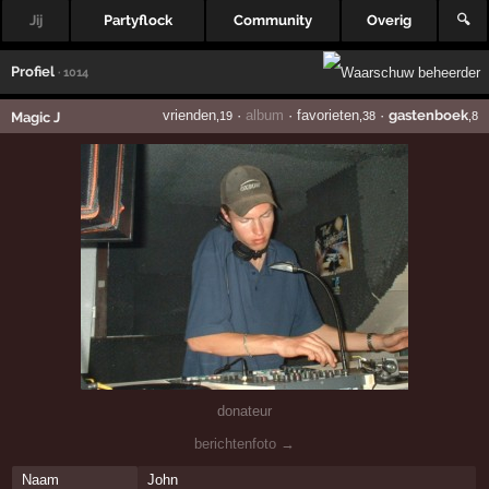
Jij
Partyflock
Community
Overig
🔍
Profiel
· 1014
vrienden
·
album
·
favorieten
·
gastenboek
Magic J
,19
,38
,8
donateur
berichtenfoto →
Naam
John