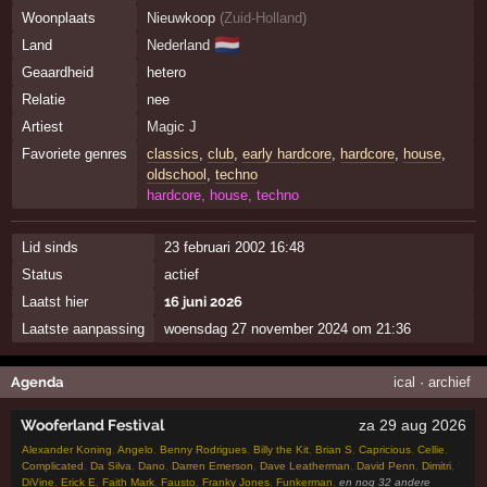
Woonplaats
Nieuwkoop
(
Zuid-Holland
)
🇳🇱
Land
Nederland
Geaardheid
hetero
Relatie
nee
Artiest
Magic J
Favoriete genres
classics
,
club
,
early hardcore
,
hardcore
,
house
,
oldschool
,
techno
hardcore, house, techno
Lid sinds
23 februari 2002 16:48
Status
actief
Laatst hier
16 juni 2026
Laatste aanpassing
woensdag 27 november 2024 om 21:36
Agenda
ical
·
archief
Wooferland Festival
za 29 aug 2026
Alexander Koning
,
Angelo
,
Benny Rodrigues
,
Billy the Kit
,
Brian S
,
Capricious
,
Cellie
,
Complicated
,
Da Silva
,
Dano
,
Darren Emerson
,
Dave Leatherman
,
David Penn
,
Dimitri
,
DiVine
,
Erick E
,
Faith Mark
,
Fausto
,
Franky Jones
,
Funkerman
,
en nog 32 andere