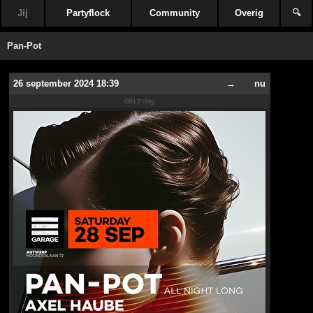
Jij
Partyflock
Community
Overig
🔍
Pan-Pot
26 september 2024 18:39
→
nu
681.7 dag