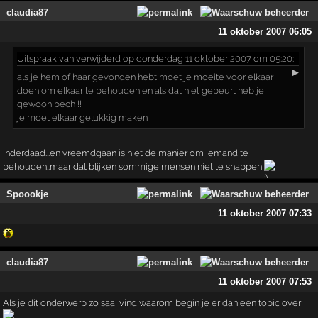
claudia87
11 oktober 2007 06:05
Uitspraak
van verwijderd op donderdag 11 oktober 2007 om 05:20:
▶
als je hem of haar gevonden hebt moet je moeite voor elkaar
doen om elkaar te behouden en als dat niet gebeurt heb je
gewoon pech !!
je moet elkaar gelukkig maken
Inderdaad...en vreemdgaan is niet de manier om iemand te
behouden..maar dat blijken sommige mensen niet te snappen
Spoookje
11 oktober 2007 07:33
claudia87
11 oktober 2007 07:53
Als je dit onderwerp zo saai vind waarom begin je er dan een topic over