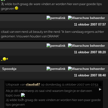
Jij wilde toch graag de ware vinden..er worden hier een paar goede tips
gegeven
11 oktober 2007 07:57
citaat van een nerd uit beauty en the nerd: "ik ben vandaag ergens achter
gekomen. Vrouwen houden van DRAMA"
11 oktober 2007 08:20
Spoookje
11 oktober 2007 08:40
Uitspraak
van
claudia87
op donderdag 11 oktober 2007 om 07:53:
▶
Als je dit onderwerp zo saai vind waarom begin je er dan een
topic over
Jij wilde toch graag de ware vinden..er worden hier een paar goede
tips gegeven