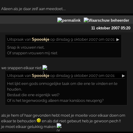
Alleen als je daar zelf aan meedoet.....
11 oktober 2007 05:20
Uitspraak
van
Spoookje
op dinsdag 9 oktober 2007 om 02:01:
▶
Snap ik vrouwen niet..
Of snappen vrouwen mij niet
we snappen elkaar niet
Uitspraak
van
Spoookje
op dinsdag 9 oktober 2007 om 02:01:
▶
Het lijkt een gods onmogelijke taak om die ene te vinden en te
houden..
Bestaat die ene eigenlijk wel?
Of is het tegenwoordig alleen maar kansloos neuqeng?
als je hem of haar gevonden hebt moet je moeite voor elkaar doen om
elkaar te behouden
en als dat niet gebeurt heb je gewoon pech !!
je moet elkaar gelukkig maken