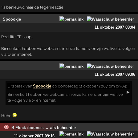
*Is benieuwd naar de tegenreactie*
Spoookje
11 oktober 2007 09:04
Real life PF soap..
Binnenkort hebben we webcams in onze kamers, en zijn we live te volgen
via tv en internet.
11 oktober 2007 09:06
Uitspraak
van
Spoookje
op donderdag 11 oktober 2007 om 09:04:
▶
Binnenkort hebben we webcams in onze kamers, en zijn we live
te volgen via tv en internet.
Hehe
B-Flock :bounce:
→ als beheerder
11 oktober 2007 09:16