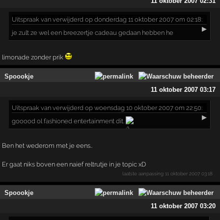
11 oktober 2007 02:31
Uitspraak
van verwijderd op donderdag 11 oktober 2007 om 02:18:
▶
je zult ze wel een breezertje cadeau gedaan hebben he
limonade zonder prik
Spoookje
11 oktober 2007 03:17
Uitspraak
van verwijderd op woensdag 10 oktober 2007 om 22:50:
▶
gooood ol fashioned entertainment dit.
Ben het wederom met je eens..
Er gaat niks boven een naief reltrutje in je topic xD
laatste aanpassing
11 oktober 2007 03:18
Spoookje
11 oktober 2007 03:20