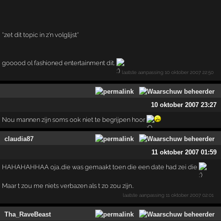
*zet dit topic in z'n volglijst*
gooood ol fashioned entertainment dit.
laatste aanpassing
10 oktober 2007 22:50
10 oktober 2007 23:27
Nou mannen zijn soms ook niet te begrijpen hoor
claudia87
11 oktober 2007 01:59
HAHAHAHHAA oja..die was gemaakt toen die een date had zei die
Maar t zou me niets verbazen als t zo zou zijn..
laatste aanpassing
11 oktober 2007 02:01
Tha_RaveBeast