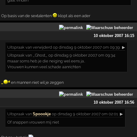
gaat vinden
Op basis van de sextalenten
klopt als een ader
10 oktober 2007 16:15
Uitspraak
van verwijderd op dinsdag 9 oktober 2007 om 09:39:
▶
Uitspraak van _Ghost_ op dinsdag 9 oktober 2007 om 09:34:
maaar soms heb je die neiging wel eens ja..
Vrouwen kunnen veel schade aanrichten
en mannen niet wil je zeggen
10 oktober 2007 16:56
Uitspraak
van
Spoookje
op dinsdag 9 oktober 2007 om 02:01:
▶
Of snappen vrouwen mij niet