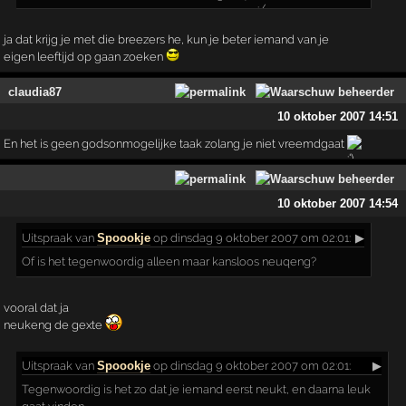
ja dat krijg je met die breezers he, kun je beter iemand van je
eigen leeftijd op gaan zoeken
claudia87
10 oktober 2007 14:51
En het is geen godsonmogelijke taak zolang je niet vreemdgaat
10 oktober 2007 14:54
Uitspraak
van
Spoookje
op dinsdag 9 oktober 2007 om 02:01:
▶
Of is het tegenwoordig alleen maar kansloos neuqeng?
vooral dat ja
neukeng de gexte
Uitspraak
van
Spoookje
op dinsdag 9 oktober 2007 om 02:01:
▶
Tegenwoordig is het zo dat je iemand eerst neukt, en daarna leuk