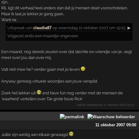
zijn..
IRL ligt dit verhaal heel anders dan dat jij mensen doet voorschotelen.
Maar ik laat je lekker je gang gaan..
Want na:
Uitspraak
van
claudia87
op woensdag 10 oktober 2007 om 15:05:
▶
Vrijgezel sinds een maandje ongeveer..
Een maand, nog steeds zeuren over dat slechte ex-vriendje van je, zegt
meer over jou dan over mij.
Valt niet mee he? verder gaan met je leven
Anyway genoeg virtuele woordjes aan jouw verspild.
Zoek het lekker uit
and have fun nog verder met de mensen de
'waarheid' vertellen over 'De grote boze Rick'
laatste aanpassing
11 oktober 2007 09:03
11 oktober 2007 09:00
Jullie zijn aardig aan elkaar gewaagd