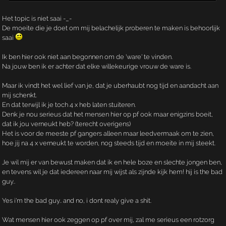
Het topic is niet saai -_-
De moeite die je doet om mij belachelijk proberen te maken is behoorlijk
saai
Ik ben hier ook niet aan begonnen om de 'ware' te vinden.
Na jouw ben ik er achter dat elke willekeurige vrouw de ware is.
Maar ik vindt het wel lief van je, dat je uberhaubt nog tijd en aandacht aan
mij schenkt.
En dat terwijl ik je toch 4 x heb laten stuiteren.
Denk je nou serieus dat het mensen hier op pf ook maar enigzins boeit,
dat ik jou verneukt heb? (terecht overigens)
Het is voor de meeste pf gangers alleen maar leedvermaak om te zien,
hoe jij na 4 x verneukt te worden, nog steeds tijd en moeite in mij steekt.
Je wil mij er van bewust maken dat ik en hele boze en slechte jongen ben,
en tevens wil je dat iedereen naar mij wijst als zijnde kijk hem! hij is the bad
guy..
Yes i'm the bad guy.. and no, i dont realy give a shit.
Wat mensen hier ook zeggen op pf over mij, zal me serieus een rotzorg