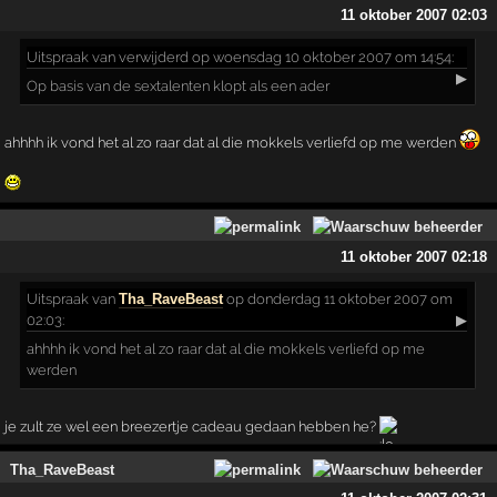
11 oktober 2007 02:03
Uitspraak
van verwijderd op woensdag 10 oktober 2007 om 14:54:
▶
Op basis van de sextalenten klopt als een ader
ahhhh ik vond het al zo raar dat al die mokkels verliefd op me werden
11 oktober 2007 02:18
Uitspraak
van
Tha_RaveBeast
op donderdag 11 oktober 2007 om
02:03:
▶
ahhhh ik vond het al zo raar dat al die mokkels verliefd op me
werden
je zult ze wel een breezertje cadeau gedaan hebben he?
Tha_RaveBeast