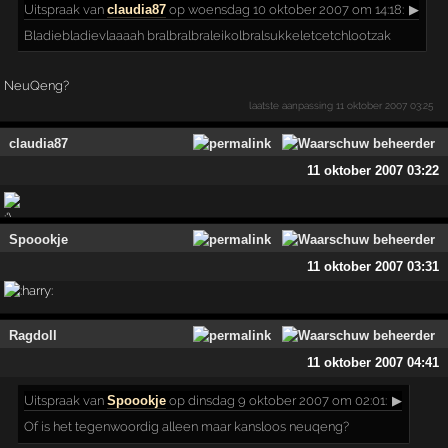
Uitspraak
van
claudia87
op woensdag 10 oktober 2007 om 14:18:
▶
Bladiebladievlaaaah bralbralbraleikolbralsukkeletcetchlootzak
NeuQeng?
laatste aanpassing
11 oktober 2007 03:25
claudia87
11 oktober 2007 03:22
Spoookje
11 oktober 2007 03:31
Ragdoll
11 oktober 2007 04:41
Uitspraak
van
Spoookje
op dinsdag 9 oktober 2007 om 02:01:
▶
Of is het tegenwoordig alleen maar kansloos neuqeng?