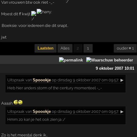
Van vrouwen btw ook niet -_-
Moest dit ff kwijt
:Boeksie: voor iedereen die dit snapt..
jwt
Laatsten
Alles
2
1
ouder ≡ 1
9 oktober 2007 10:01
Uitspraak
van
Spoookje
op dinsdag 9 oktober 2007 om 09:57:
▶
Heb hier anders storm of the century momenteel -_-
Aaaah
Uitspraak
van
Spoookje
op dinsdag 9 oktober 2007 om 09:57:
▶
Hmm zo kan je het ook zien ja ;/
Zo is het meestal denk ik..