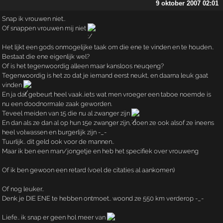
9 oktober 2007 02:01
Snap ik vrouwen niet..
Of snappen vrouwen mij niet
Het lijkt een gods onmogelijke taak om die ene te vinden en te houden..
Bestaat die ene eigenlijk wel?
Of is het tegenwoordig alleen maar kansloos neuqeng?
Tegenwoordig is het zo dat je iemand eerst neukt, en daarna leuk gaat
vinden
En ja dat gebeurt heel vaak..iets wat men vroeger een taboe noemde is
nu een doodnormale zaak geworden.
Teveel meiden van 15 die nu al zwanger zijn
En dan als ze dan al op hun 15e zwanger zijn, doen ze ook alsof ze ineens
heel volwassen en burgerlijk zijn -_-
Tuurlijk.. dit geld ook voor de mannen..
Maar ik ben een man/jongetje en heb het specifiek over vrouweng
Of ik ben gewoon een retard (voel de citaties al aankomen)
Of nog leuker..
Denk je DIE ENE te hebben ontmoet.. woond ze 550 km verderop -_-
Liefe.. ik snap er geen hol meer van