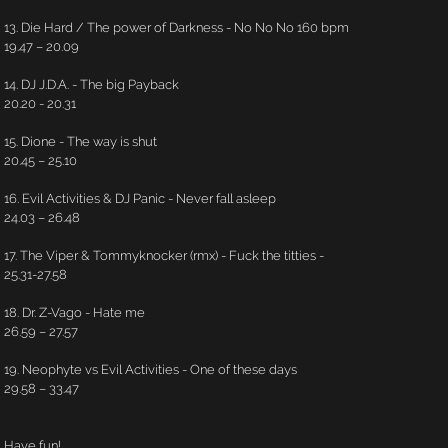
13. Die Hard / The power of Darkness - No No No 160 bpm
19.47 – 20.09
14. DJ J.D.A. - The big Payback
20.20 - 20.31
15. Dione - The way is shut
20.45 – 25.10
16. Evil Activities & DJ Panic - Never fall asleep
24.03 – 26.48
17. The Viper & Tommyknocker (rmx) - Fuck the titties -
25.31-27.58
18. Dr. Z-Vago - Hate me
26.59 – 27.57
19. Neophyte vs Evil Activities - One of these days
29.58 – 33.47
Have fun!