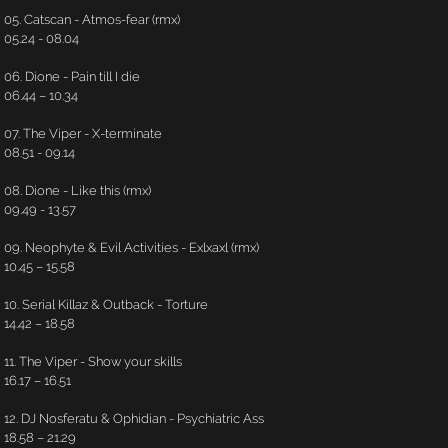
05. Catscan - Atmos-fear (rmx)
05.24 - 08.04
06. Dione - Pain till I die
06.44 – 10.34
07. The Viper - X-terminate
08.51 - 09.14
08. Dione - Like this (rmx)
09.49 - 13.57
09. Neophyte & Evil Activities - Exlxaxl (rmx)
10.45 – 15.58
10. Serial Killaz & Outback - Torture
14.42 – 18.58
11. The Viper - Show your skills
16.17 – 16.51
12. DJ Nosferatu & Ophidian - Psychiatric Ass
18.58 – 21.29