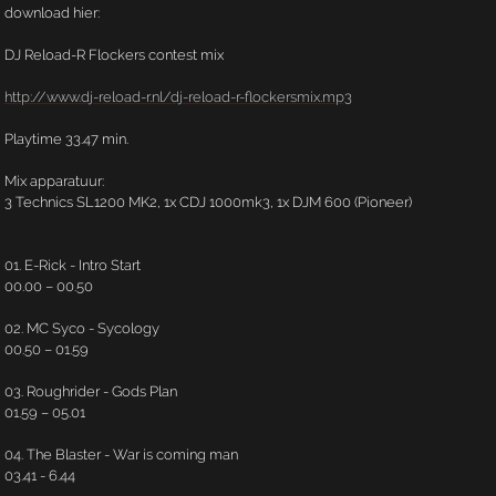
download hier:
DJ Reload-R Flockers contest mix
http://www.dj-reload-r.nl/dj-reload-r-flockersmix.mp3
Playtime 33.47 min.
Mix apparatuur:
3 Technics SL1200 MK2, 1x CDJ 1000mk3, 1x DJM 600 (Pioneer)
01. E-Rick - Intro Start
00.00 – 00.50
02. MC Syco - Sycology
00.50 – 01.59
03. Roughrider - Gods Plan
01.59 – 05.01
04. The Blaster - War is coming man
03.41 - 6.44