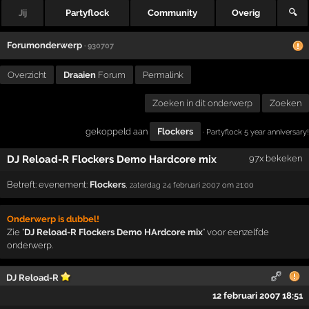
Jij
Partyflock
Community
Overig
🔍
Forumonderwerp
· 930707
Overzicht
Draaien
Forum
Permalink
Zoeken in dit onderwerp
Zoeken
gekoppeld aan
Flockers
· Partyflock 5 year anniversary!
DJ Reload-R Flockers Demo Hardcore mix
97x bekeken
Betreft:
evenement:
Flockers
,
zaterdag 24 februari 2007
om 21:00
Onderwerp is dubbel!
Zie "
DJ Reload-R Flockers Demo HArdcore mix
" voor eenzelfde
onderwerp.
DJ Reload-R
12 februari 2007 18:51