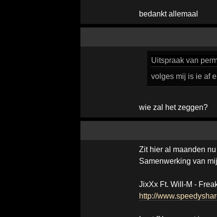
bedankt allemaal
Uitspraak
van perm
volges mij is ie af 
wie zal het zeggen?
Zit hier al maanden nu
Samenwerking van mij 
JixXx Ft. Will-M - Frea
http://www.speedysha