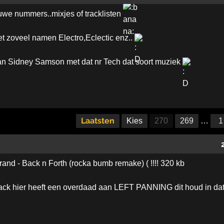
euwe nummers..mixjes of tracklisten
t zoveel namen Electro,Eclectic enz..
van Sidney Samson met dat nr Tech dat soort muziek
Laatsten
Kies
270
269
…
1
nd - Back n Forth (rocka bumb remake) ( !!!! 320 kb
ack hier heeft een overdaad aan LEFT PANNING dit houd in dat 