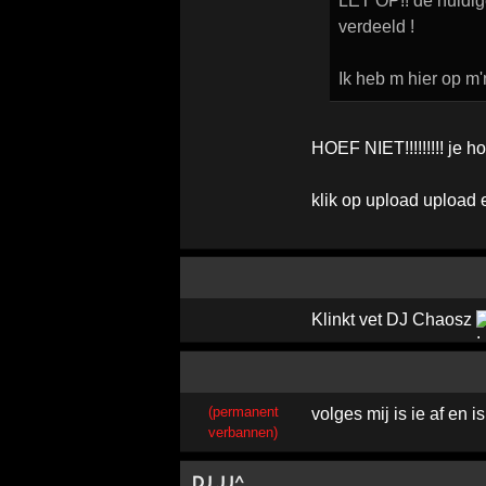
LET OP!! de huidig
verdeeld !
Ik heb m hier op m
HOEF NIET!!!!!!!!! je 
klik op upload upload e
Klinkt vet DJ Chaosz
(permanent
volges mij is ie af en 
verbannen)
DJ JJ^