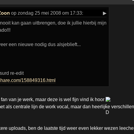
Zoon
op zondag 25 mei 2008 om 17:33:
▶
ooit kan gaan uitbrengen, doe ik jullie hierbij mijn
do!!!
er een nieuwe nodig dus alsjeblieft...
urd re-edit
share.com/158849316.html
fan van je werk, maar deze is wel fijn vind ik hoor
t als centrale lijn de work vocal, maar dan heerlijke verschille
kkere uploads, ben de laatste tijd weer even lekker wezen leech