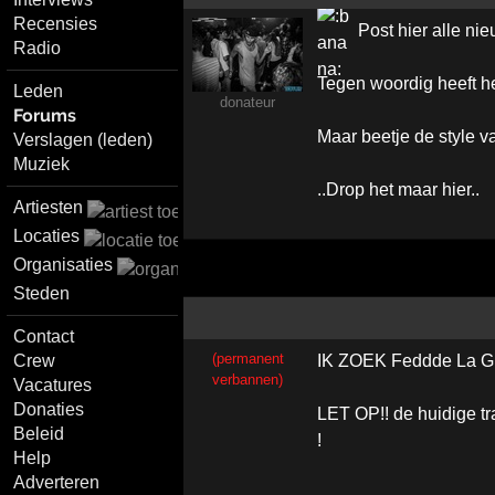
Recensies
Post hier alle ni
Radio
Tegen woordig heeft he
Leden
donateur
Forums
Maar beetje de style 
Verslagen (leden)
Muziek
..Drop het maar hier..
Artiesten
Locaties
Organisaties
Steden
Contact
(permanent
Crew
IK ZOEK Feddde La Gra
verbannen)
Vacatures
Donaties
LET OP!! de huidige tr
Beleid
!
Help
Adverteren