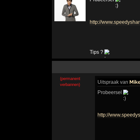
http://www.speedysha
Tips ?
(permanent
Mik
Uitspraak
van
verbannen)
Probeersel
http://www.speedy