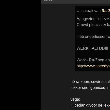
Ra-
Uitspraak
van
Aangezien ik deze n
Crowd pleazzzer ka
Heb ondertussen we
WERKT ALTIJD!!!
Work - Ra-Zoon abs
http://www.speedy
hé ra-zoon, sowieso al 
lekker snel gemixed, me
vega:
jij bedankt voor de le