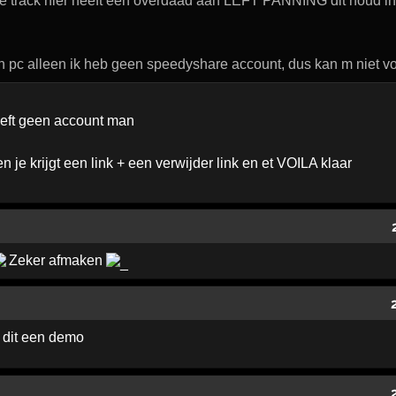
e track hier heeft een overdaad aan LEFT PANNING dit houd in d
'n pc alleen ik heb geen speedyshare account, dus kan m niet vo
hoeft geen account man
n je krijgt een link + een verwijder link en et VOILA klaar
Zeker afmaken
is dit een demo