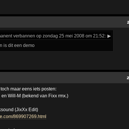
anent verbannen op zondag 25 mei 2008 om 21:52:
▶
en is dit een demo
 toch maar eens iets posten:
en Will-M (bekend van Fixx rmx.)
ksound (JixXx Edit)
re.com/869907269.html