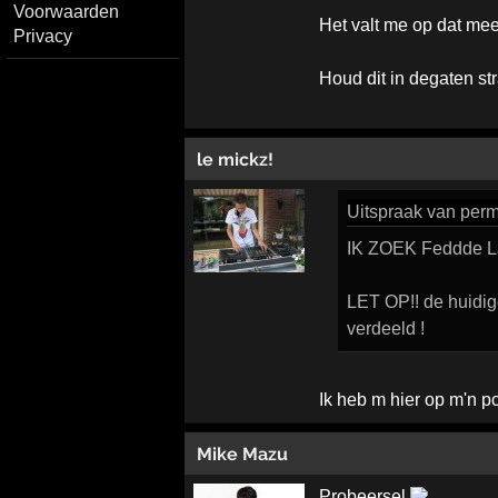
Voorwaarden
Het valt me op dat mee
Privacy
Houd dit in degaten s
le mickz!
Uitspraak
van perm
IK ZOEK Feddde La 
LET OP!! de huidig
verdeeld !
Ik heb m hier op m'n p
Mike Mazu
Probeersel