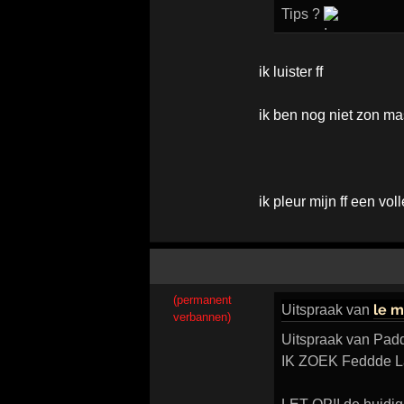
Tips ?
ik luister ff
ik ben nog niet zon m
ik pleur mijn ff een v
(permanent
le m
Uitspraak
van
verbannen)
Uitspraak van Pad
IK ZOEK Feddde La 