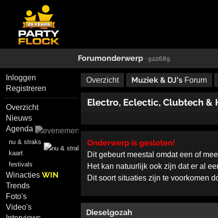
Forumonderwerp
· 922689
Inloggen
Muziek & DJ's
Overzicht
Forum
Registreren
Electro, Eclectic, Clubtech &
Overzicht
Nieuws
Agenda
Onderwerp is gesloten!
nu & straks
kaart
Dit gebeurt meestal omdat een of me
festivals
Het kan natuurlijk ook zijn dat er al 
WIN
Winacties
Dit soort situaties zijn te voorkomen 
Trends
Foto's
Video's
Dieselgozah
Interviews