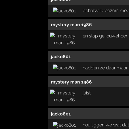
behalve breezers mee
mystery man 1986
en slap ge-ouwehoer
jacko801
hadden ze daar maar 
mystery man 1986
juist
jacko801
nou liggen we wat dat 