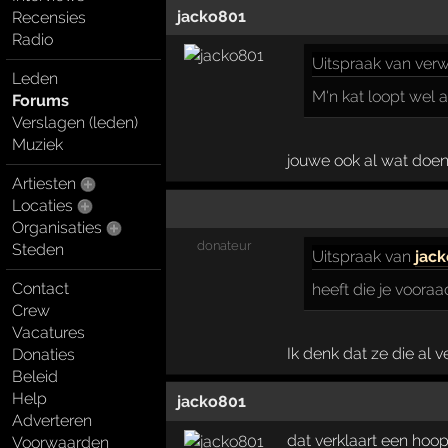
jacko801
Recensies
Radio
Uitspraak
van verw
Leden
M'n kat loopt wel 
Forums
Verslagen (leden)
Muziek
jouwe ook al wat doen
Artiesten
Locaties
Organisaties
donateur
Steden
Uitspraak
van
jac
Contact
heeft die je voora
Crew
Vacatures
Ik denk dat ze die al v
Donaties
Beleid
Help
jacko801
Adverteren
dat verklaart een hoo
Voorwaarden