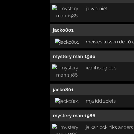
ja wie niet
jacko801
meisjes tussen de 10
mystery man 1986
wanhopig dus
jacko801
mja idd zoiets
mystery man 1986
ja kan ook niks anders 