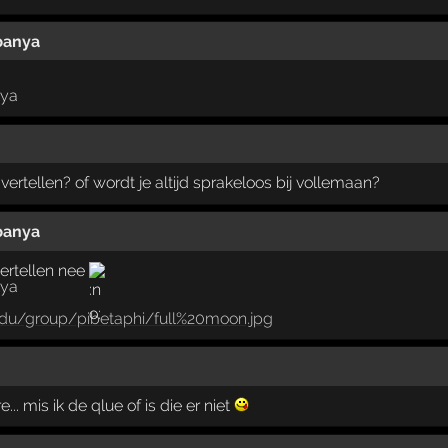
abanya
 vertellen? of wordt je altijd sprakeloos bij vollemaan?
abanya
vertellen nee
edu/group/pibetaphi/full%20moon.jpg
.. mis ik de qlue of is die er niet