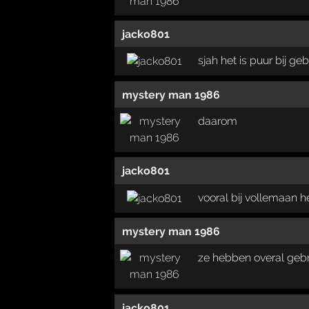
jacko801
sjah het is puur bij ge
mystery man 1986
daarom
jacko801
vooral bij vollemaan 
mystery man 1986
ze hebben overal geb
jacko801