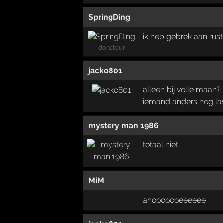
SpringDing
ik heb gebrek aan rus
donateur
jacko801
alleen bij volle maan?
iemand anders nog la
mystery man 1986
totaal niet
MiM
ahooooooeeeeee