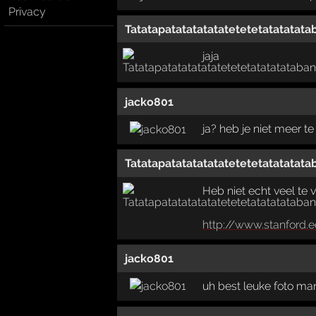
Privacy
Tatatapatatatatatatetetetatatatat
jaja
jacko801
ja? heb je niet meer te
Tatatapatatatatatatetetetatatatat
Heb niet echt veel te 
http://www.stanford.
jacko801
uh best leuke foto mare.