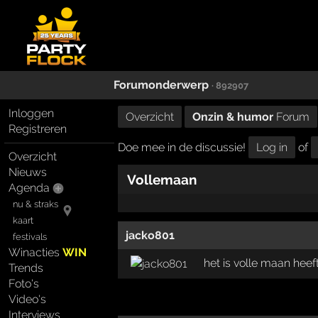
Forumonderwerp
· 892907
Inloggen
Overzicht
Onzin & humor
Forum
Registreren
Doe mee in de discussie!
Log in
of
Overzicht
Nieuws
Vollemaan
Agenda
nu & straks
kaart
jacko801
festivals
Winacties
WIN
het is volle maan hee
Trends
Foto's
Video's
Interviews