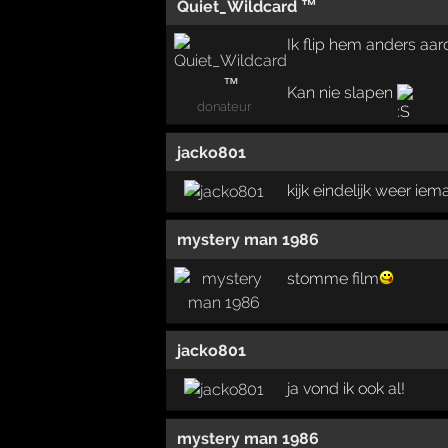
Quiet_Wildcard ™
Ik flip hem anders aardi
Kan nie slapen
donateur
jacko801
kijk eindelijk weer ie
mystery man 1986
stomme film
jacko801
ja vond ik ook al!
mystery man 1986