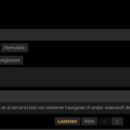
Permalink
registreer
ft er al iemand last van extreme haargroei of ander weerwolf 
Laatsten
Alles
2
1