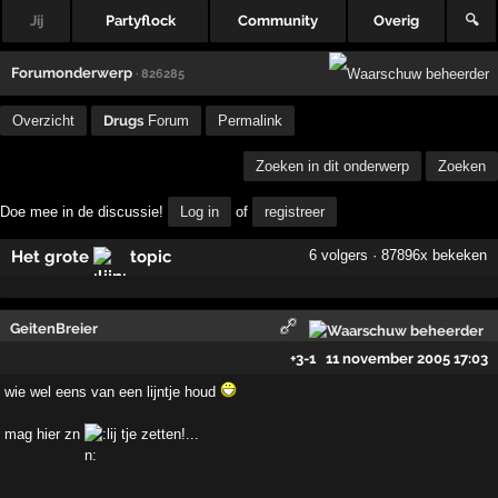
Jij
Partyflock
Community
Overig
🔍
Forumonderwerp
· 826285
Overzicht
Drugs
Forum
Permalink
Zoeken in dit onderwerp
Zoeken
Doe mee in de discussie!
Log in
of
registreer
Het grote
topic
6 volgers · 87896x bekeken
GeitenBreier
+3
-1
11 november 2005 17:03
wie wel eens van een lijntje houd
mag hier zn
tje zetten!...