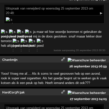
Uitspraak
van verwijderd op woensdag 25 september 2013 om
20:48:
▶
ja maar wil hier woordje bommen ni gebruiken de
vorige keer hadden ze mij in de doos gestoken. snuif maaar lekker door
terrorist.
heb altijd goeie kwaliteit
laatste aanpassing
26 september 2013 00:50
Chantmijn
26 september 2013 06:59
Yooo! Vroeg me af.... Als ik soms te veel gesnoven heb op een avond,
rook ik super veel sigaretten. Als het goedje begint uit te werken ga ik vaak
kotsen als ik een peuk op heb. Heeft iemand anders dit ook???
HardCor3Fr3ak
27 september 2013 04:05
Uitspraak
van verwijderd op woensdag 25 september 2013 om