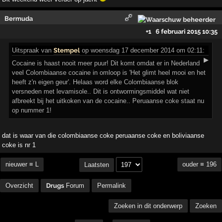
Bermuda
+1
6 februari 2015 10:35
Uitspraak
van
Stempel
op woensdag 17 december 2014 om 02:11:
▶
Cocaine is haast nooit meer puur! Dit komt omdat er in Nederland
veel Colombiaanse cocaine in omloop is 'Het glimt heel mooi en het
heeft z'n eigen geur'. Helaas word elke Colombiaanse blok
versneden met levamisole.. Dit is ontwormingsmiddel wat niet
afbreekt bij het uitkoken van de cocaine.. Peruaanse coke staat nu
op nummer 1!
dat is waar van die colombiaanse coke peruaanse coke en boliviaanse
coke is nr 1
nieuwer ≡ L
ouder ≡ 196
Laatsten
Overzicht
Drugs
Forum
Permalink
Zoeken in dit onderwerp
Zoeken