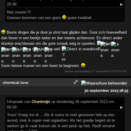
20:48:
▶
Niet zeuren !!!
Gewoon bommen van een gram
goeie kwaliteit
Beste dingen die je door je strot laat glijden dan. Gooi zo'n hoeveelheid
dan liever in een beetje water en dan ineens achterover. En direct ander
drankje erachteraan om die gore smaak weg te spoelen.
Maar
grammetje ineens doet het em wel!
Direct in overdrive!
Geen betere manier om een feest te beginnen.
laatste aanpassing
27 september 2013 04:06
chemical-love
30 september 2013 18:55
Uitspraak
van
Chantmijn
op donderdag 26 september 2013 om
06:59:
▶
Yooo! Vroeg me af.... Als ik soms te veel gesnoven heb op een
avond, rook ik super veel sigaretten. Als het goedje begint uit te
werken ga ik vaak kotsen als ik een peuk op heb. Heeft iemand