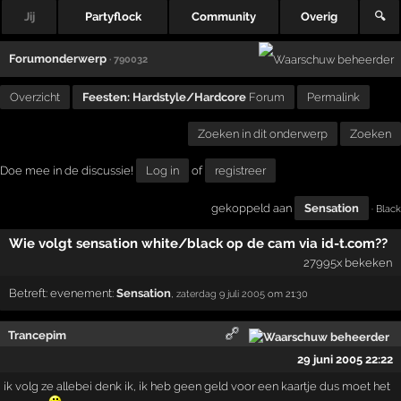
Jij
Partyflock
Community
Overig
🔍
Forumonderwerp
· 790032
Overzicht
Feesten: Hardstyle/Hardcore
Forum
Permalink
Zoeken in dit onderwerp
Zoeken
Doe mee in de discussie!
Log in
of
registreer
gekoppeld aan
Sensation
· Black
Wie volgt sensation white/black op de cam via id-t.com??
27995x bekeken
Betreft:
evenement:
Sensation
,
zaterdag 9 juli 2005
om 21:30
Trancepim
29 juni 2005 22:22
ik volg ze allebei denk ik, ik heb geen geld voor een kaartje dus moet het