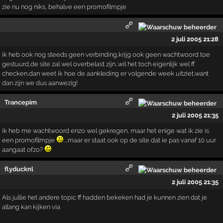
zie nu nog niks, behalve een promofilmpje
2 juli 2005 21:28
ik heb ook nog steeds geen verbinding,krijg ook geen wachtwoord toe
gestuurd,de site zal wel overbelast zijn...wil het toch eigenlijk wel ff
checken,dan weet ik hoe de aankleding er volgende week uitziet,want
dan zijn we dus aanwezig!
Trancepim
2 juli 2005 21:35
ik heb me wachtwoord enzo wel gekregen, maar het enige wat ik zie is
een promofilmpje
....maar er staat ook op de site dat ie pas vanaf 10 uur
aangaat ofzo?
flyducknl
2 juli 2005 21:35
Als jullie het andere topic ff hadden bekeken had je kunnen zien dat je
allang kan kijken via