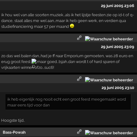
29 juni 2005 23:06
ik hou wel van alle soorten muziek...als ik het lijstje feesten zie op id-t of q-
dance, staat alles me wel aan...maar ik heb geen werk, en verdien qua
studiefinanciering maar 57 per maand
29 juni 2005 23:09
zo das wel balen dan...had je ff naar Emporium gemoeten, was 28 euro en
erug groot feest
maar goed...tsjah..dan wordt t of hard sparen of
vrijkaarten winnen ofzo...suc6!
29 juni 2005 23:10
ik heb eigenlijk nog nooit echt een groot feest meegemaakt word
maar eens tijd voor dan
Hoogste tijd..
Bass-Powah