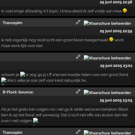
29 juni 2005 22:58
ik voel enige afdwaling in t topic...I know..deed dr zelf vrolijk aan mee
Trancepim
29 juni 2005 22:59
ik heb eigenlijk nog nooit echt een groot feest meegemaakt
word
maar eens tijd voor dan
29 juni 2005 23:01
schaam je
ik zeg: ga jij s ff snel een kaartje halen voor een groot feest
Wel 1 waar je ook zelf voor kiest natuurlijk he...
B-Flock :bounce:
29 juni 2005 23:05
Als je het gratis kan volgen via i-net ga ik white wel even bekijken. Black
ben ik op het feest zelf aanwezig. Dat is toch net effe iets leuker dan het
over i-net volgen.
Trancepim