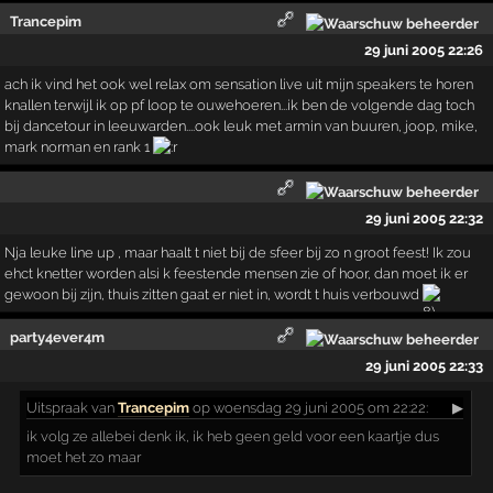
Trancepim
29 juni 2005 22:26
ach ik vind het ook wel relax om sensation live uit mijn speakers te horen
knallen terwijl ik op pf loop te ouwehoeren...ik ben de volgende dag toch
bij dancetour in leeuwarden....ook leuk met armin van buuren, joop, mike,
mark norman en rank 1
29 juni 2005 22:32
Nja leuke line up , maar haalt t niet bij de sfeer bij zo n groot feest! Ik zou
ehct knetter worden alsi k feestende mensen zie of hoor, dan moet ik er
gewoon bij zijn, thuis zitten gaat er niet in, wordt t huis verbouwd
party4ever4m
29 juni 2005 22:33
Uitspraak
van
Trancepim
op woensdag 29 juni 2005 om 22:22:
▶
ik volg ze allebei denk ik, ik heb geen geld voor een kaartje dus
moet het zo maar