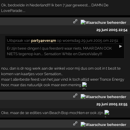
Ok, bedoelde in Nederland!!! Ik ben 7 jaar geweest..... DAMN De
LoveParade.....
29 juni 2005 22:54
Uitspraak
van
party4ever4m
op woensdag 29 juni 2005 om 22:51:
▶
Er zijn twee dingen ( qua feesten) waar niets, MAAR DAN OOK
NIETS tegenop kan..... Sensation White en DanceValley!!!
nou, dan is dr nog werk aan de winkel voor mij dus om ooit in t bezit te
komen van kaartjes voor Sensation...
maar t allerbeste feest van het jaar vind ik toch altijd weer Trance Energy
hoor, maar das natuurlijk ook maar een mening
29 juni 2005 22:55
Oke, maar de 1e edities van Beach Bop mochten er ook zijn.