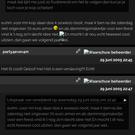
maat dat lijkt me juist zo frustrerend om het te volgen dan kun je je
toch voor je kop schieten!
euhm...voor mn kop slaan doe k sowiezo nooit, maar k ben na die zaterdag
niet ongeveer 70 euro armer
en als stemmingsmakertje voor een feest
vind ik t nog zo'n slecht idee niet
En mocht t dr nou echt heeeeel cool
uitzien, dan gaan we volgend jaar wel...
party4ever4m
29 juni 2005 22:45
Het IS cool!! Geloof me! Het is een verslaving!!!! Echt!
29 juni 2005 22:47
Uitspraak
van verwijderd op woensdag 29 juni 2005 om 22:42:
▶
euhm...voor mn kop slaan doe k sowiezo nooit, maar k ben na die
zaterdag niet ongeveer 70 euro armer en als stemmingsmakertje
voor een feest vind ik t nog zo'n slecht idee niet En mocht t dr nou
echt heeeeel cool uitzien, dan gaan we volgend jaar wel...