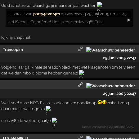
Geld is het zeker waard, ga jij maar een jaar wachten
Uitspraak
van
party4ever4m
op woensdag 29 juni 2005 om 22:45:
▶
Het IS cool!! Geloof me! Het is een verslaving!!!! Echt!
Kijk hij snapt het
Trancepim
29 juni 2005 22:47
volgend jaar ga ik naar sensation black met wat klasgenoten om te vieren
dat we dan mbo diploma hebben gehaald
29 juni 2005 22:47
We'll see! enne NRG-Flash is ook cool en goedkoop
haha...breng
daar maar s wat tegenin
en ik w8 idd wel een jaartje
laatste aanpassing
29 juni 2005 22:50
! ! S@MMIE ! !