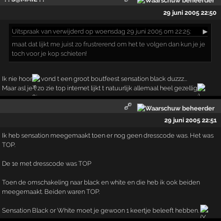
29 juni 2005 22:50
Uitspraak
van verwijderd op woensdag 29 juni 2005 om 22:25:
▶
maat dat lijkt me juist zo frustrerend om het te volgen dan kun je je
toch voor je kop schieten!
Ik nie hoor
vond t een groot boutfeest sensation black duzzz...
Maar asl je t zo zie top internet lijkt t natuurlijk allemaal heel gezellig
29 juni 2005 22:51
Ik heb sensation meegemaakt toen er nog geen dresscode was. Het was
TOP.
De 1e met dresscode was TOP
Toen de omschakeling naar black en white en die heb ik ook beiden
meegemaakt. Beiden waren TOP.
Sensation Black or White moet je gewoon 1 keertje beleeft hebben.