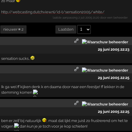
zo maar
http://webcasting.dutchview.nl/id-t/sensation2005/white/
laatste aanpassing
2 juli 2005 21:20
door een beheerder
nieuwer ≡ 2
Laatsten
29 juni 2005 22:23
sensation sucks...
29 juni 2005 22:25
Ik ga wel ff kijken denk k en daarna door naar een feestje! ff lekker in de
stemming komen
29 juni 2005 22:25
ben er zelf bij natuurlijk
, maat dat lijkt me juist zo frustrerend om het te
volgen
dan kun je je toch voor je kop schieten!