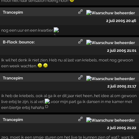
mooi niet naar sensation hoerig hoor!
Trancepim
2 juli 2005 20:46
nog een uur en een kwartier
B-Flock :bounce:
2 juli 2005 21:01
Ik wil het denk ik niet zien. Heb nu al last van kriebels, moet nog gewoon
een week wachten.
Trancepim
2 juli 2005 21:17
ik heb de kriebels, ook al ga ik er dit jaar niet heen...het idee al om gewoon
live erbij te zijn, is al vet
...voor mijn part ga ik dansen in me kamer met
een biertje erbij hahaha
Trancepim
2 juli 2005 21:22
zeg, moet ik een smsje sturen om het live te kunnen zien of wat?, want ik