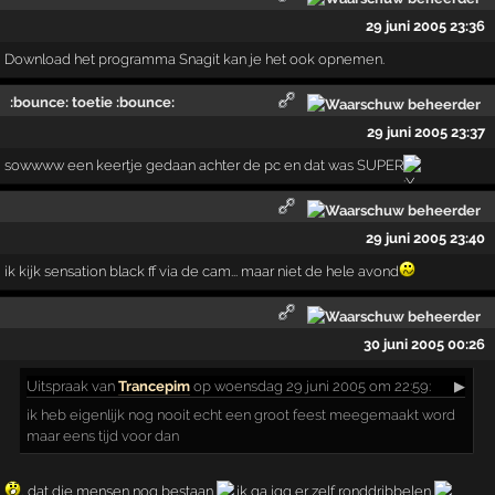
29 juni 2005 23:36
Download het programma Snagit kan je het ook opnemen.
:bounce: toetie :bounce:
29 juni 2005 23:37
sowwww een keertje gedaan achter de pc en dat was SUPER
29 juni 2005 23:40
ik kijk sensation black ff via de cam... maar niet de hele avond
30 juni 2005 00:26
Uitspraak
van
Trancepim
op woensdag 29 juni 2005 om 22:59:
▶
ik heb eigenlijk nog nooit echt een groot feest meegemaakt word
maar eens tijd voor dan
, dat die mensen nog bestaan
ik ga igg er zelf ronddribbelen