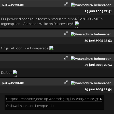
party4ever4m
29 juni 2005 22:51
Er zijn twee dingen ( qua feesten) waar niets, MAAR DAN OOK NIETS
tegenop kan..... Sensation White en DanceValley!!!
29 juni 2005 22:53
Oh jawel hoor...... de Loveparade
29 juni 2005 22:54
Defqon
party4ever4m
29 juni 2005 22:54
Uitspraak
van verwijderd op woensdag 29 juni 2005 om 22:53:
▶
Oh jawel hoor...... de Loveparade