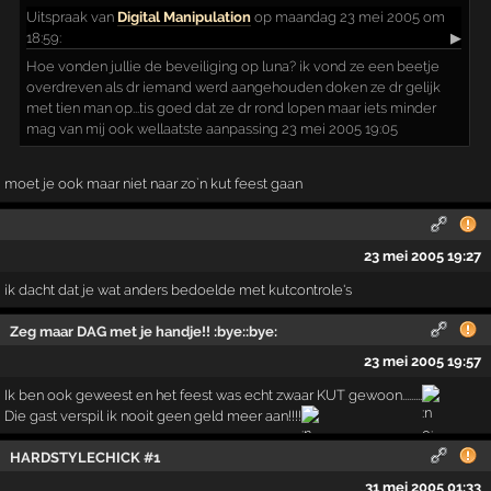
Uitspraak
van
Digital Manipulation
op maandag 23 mei 2005 om
18:59:
▶
Hoe vonden jullie de beveiliging op luna? ik vond ze een beetje
overdreven als dr iemand werd aangehouden doken ze dr gelijk
met tien man op...tis goed dat ze dr rond lopen maar iets minder
mag van mij ook wellaatste aanpassing 23 mei 2005 19:05
moet je ook maar niet naar zo`n kut feest gaan
23 mei 2005 19:27
ik dacht dat je wat anders bedoelde met kutcontrole's
Zeg maar DAG met je handje!! :bye::bye:
23 mei 2005 19:57
Ik ben ook geweest en het feest was echt zwaar KUT gewoon.........
Die gast verspil ik nooit geen geld meer aan!!!!
HARDSTYLECHICK #1
31 mei 2005 01:33