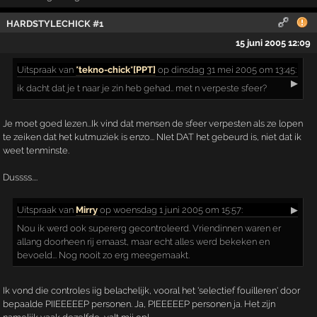
HARDSTYLECHICK #1
15 juni 2005 12:09
Uitspraak
van
*tekno-chick*[PPT]
op dinsdag 31 mei 2005 om 13:45:
▶
ik dacht dat je t naar je zin heb gehad.. met n verpeste sfeer?
Je moet goed lezen...Ik vind dat mensen de sfeer verpesten als ze lopen
te zeiken dat het kutmuziek is enzo... NIet DAT het gebeurd is, niet dat ik
weet tenminste.
Dussss....
Uitspraak
van
Mirry
op woensdag 1 juni 2005 om 15:57:
▶
Nou ik werd ook supererg gecontroleerd. Vriendinnen waren er
allang doorheen rij ernaast, maar echt alles werd bekeken en
bevoeld... Nog nooit zo erg meegemaakt.
Ik vond die controles iig belachelijk, vooral het 'selectief fouilleren' door
bepaalde PIIEEEEEP personen. Ja, PIEEEEEP personen ja. Het zijn