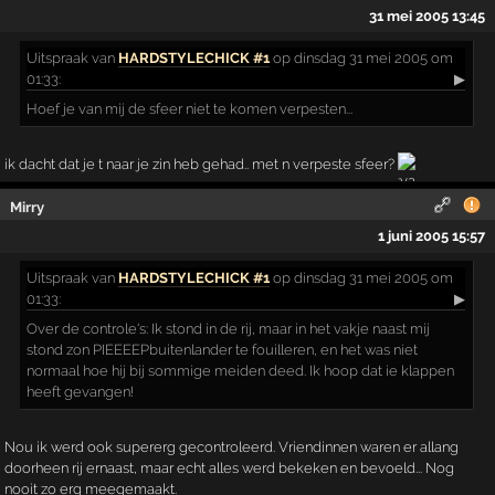
31 mei 2005 13:45
Uitspraak
van
HARDSTYLECHICK #1
op dinsdag 31 mei 2005 om
01:33:
▶
Hoef je van mij de sfeer niet te komen verpesten...
ik dacht dat je t naar je zin heb gehad.. met n verpeste sfeer?
Mirry
1 juni 2005 15:57
Uitspraak
van
HARDSTYLECHICK #1
op dinsdag 31 mei 2005 om
01:33:
▶
Over de controle's: Ik stond in de rij, maar in het vakje naast mij
stond zon PIEEEEPbuitenlander te fouilleren, en het was niet
normaal hoe hij bij sommige meiden deed. Ik hoop dat ie klappen
heeft gevangen!
Nou ik werd ook supererg gecontroleerd. Vriendinnen waren er allang
doorheen rij ernaast, maar echt alles werd bekeken en bevoeld... Nog
nooit zo erg meegemaakt.