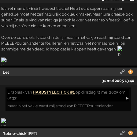
lul niet man dit FEEST was echt lache! Heb t echt super naar mijn zin
gehad. Je moet het zelf natuurlijk ook leuk maken. Maar luna draaide ook
super! En als je vind van niet, ga je toch lekker niet naar zo'n feest? Hoef je
van mij de sfeer niet te komen verpesten...
Over de controle's: Ik stond in de rij, maar in het vakje naast mij stond zon
PIEEEEPbuitenlander te fouilleren, en het was niet normaal hoe hij bij
sommige meiden deed. Ik hoop dat ie klappen heeft gevangen!
Lel
31 mei 2005 13:40
Uitspraak
van
HARDSTYLECHICK #1
op dinsdag 31 mei 2005 om
01:33:
▶
maar in het vakje naast mij stond zon PIEEEEPbuitenlander
*tekno-chick*[PPT]