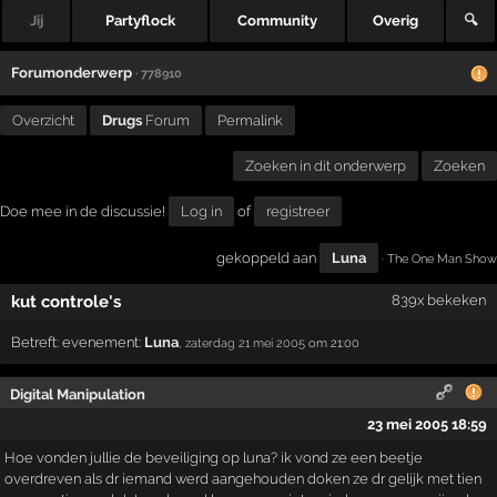
Jij
Partyflock
Community
Overig
🔍
Forumonderwerp
· 778910
Overzicht
Drugs
Forum
Permalink
Zoeken in dit onderwerp
Zoeken
Doe mee in de discussie!
Log in
of
registreer
gekoppeld aan
Luna
· The One Man Show
kut controle's
839x bekeken
Betreft:
evenement:
Luna
,
zaterdag 21 mei 2005
om 21:00
Digital Manipulation
23 mei 2005 18:59
Hoe vonden jullie de beveiliging op luna? ik vond ze een beetje
overdreven als dr iemand werd aangehouden doken ze dr gelijk met tien