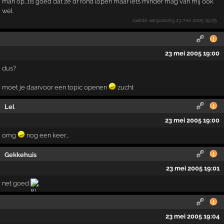
man op...tis goed dat ze dr rond lopen maar iets minder mag van mij ook
wel
laatste aanpassing
23 mei 2005 19:05
23 mei 2005 19:00
dus?
moet je daarvoor een topic openen
zucht
Lel
23 mei 2005 19:00
omg
nog een keer...
Gekkehuis
23 mei 2005 19:01
net goed
23 mei 2005 19:04