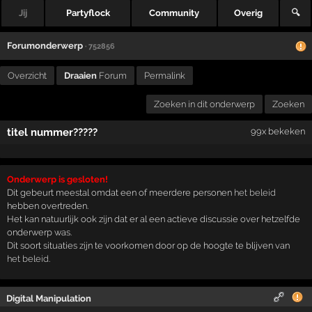
Jij
Partyflock
Community
Overig
🔍
Forumonderwerp
· 752856
Overzicht
Draaien
Forum
Permalink
Zoeken in dit onderwerp
Zoeken
titel nummer?????
99x bekeken
Onderwerp is gesloten!
Dit gebeurt meestal omdat een of meerdere personen
het beleid
hebben overtreden.
Het kan natuurlijk ook zijn dat er al een actieve discussie over hetzelfde
onderwerp was.
Dit soort situaties zijn te voorkomen door op de hoogte te blijven van
het beleid
.
Digital Manipulation