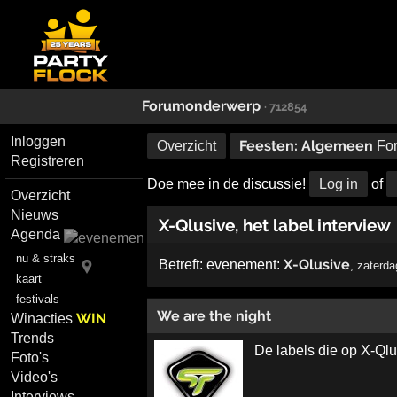
Forumonderwerp
· 712854
Inloggen
Feesten: Algemeen
Overzicht
Fo
Registreren
Doe mee in de discussie!
Log in
of
Overzicht
Nieuws
X-Qlusive, het label interview
Agenda
nu & straks
X-Qlusive
Betreft:
evenement:
,
zaterda
kaart
festivals
We are the night
WIN
Winacties
Trends
De labels die op X-Qlu
Foto's
Video's
Interviews