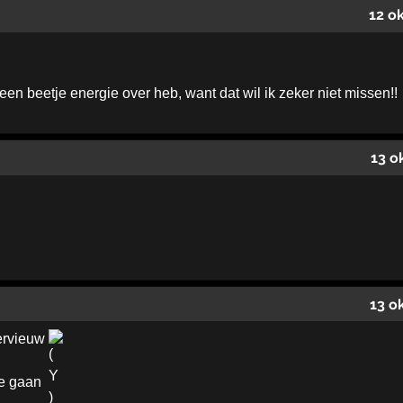
12 o
een beetje energie over heb, want dat wil ik zeker niet missen!!
13 o
13 o
tervieuw
e gaan