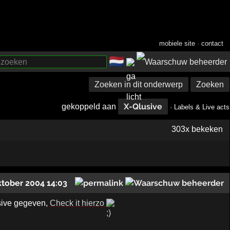
mobiele site
·
contact
🇳🇱
­
Zoeken in dit onderwerp
Zoeken
X-Qlusive
gekoppeld aan
· Labels & Live acts
303x bekeken
ktober 2004 14:03
usive gegeven,
Check it hierzo