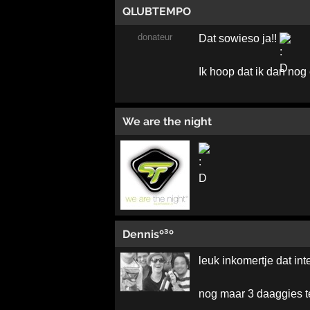
QLUBTEMPO
donateur
Dat sowieso ja!!
Ik hoop dat ik dan nog 
We are the night
Dennisº³º
leuk inkomertje dat in
nog maar 3 daaggies t