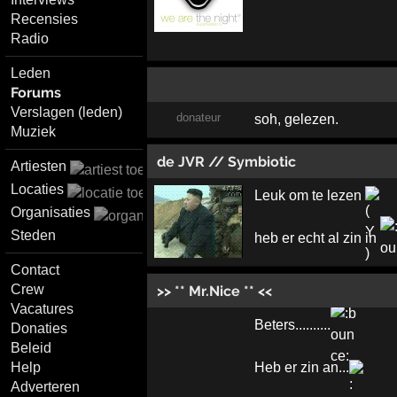
Recensies
Radio
Leden
Forums
Verslagen (leden)
donateur
soh, gelezen.
Muziek
de JVR // Symbiotic
Artiesten
Locaties
Leuk om te lezen
Organisaties
Steden
heb er echt al zin in
Contact
Crew
>> ** Mr.Nice ** <<
Vacatures
Beters..........
Donaties
Beleid
Help
Heb er zin an...
Adverteren