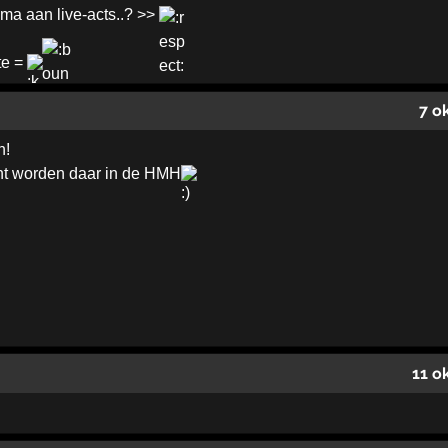
a aan live-acts..? >>
te =
7 o
n!
ht worden daar in de HMH
11 o