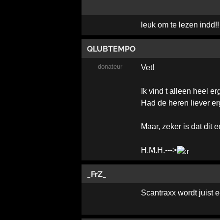
leuk om te lezen indd!
QLUBTEMPO
donateur
Vet!
Ik vind t alleen heel e
Had de heren liever er
Maar, zeker is dat dit 
H.M.H.--->
_FrZ_
Scantraxx wordt juist 