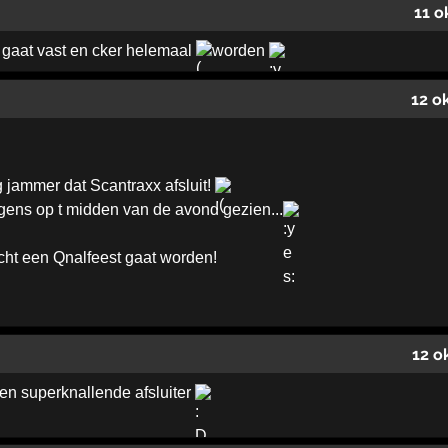
11 o
! gaat vast en cker helemaal
worden
12 o
rg jammer dat Scantraxx afsluit!
gens op t midden van de avond gezien...
echt een Qnalfeest gaat worden!
12 o
een superknallende afsluiter