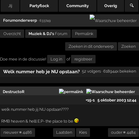
Jij
Partyflock
Community
Overig
🔍
Forumonderwerp
· 633749
Overzicht
Muziek & DJ's
Forum
Permalink
Zoeken in dit onderwerp
Zoeken
Doe mee in de discussie!
Log in
of
registreer
Welk nummer heb je NU opstaan?
52 volgers · 618944x bekeken
DestructoR
+15
-1
5 oktober 2003 12:44
welk nummer heb jij NU opstaan????
RMB heaven & helll E.P- the place to be
nieuwer ≡ 4486
Laatsten
Kies
ouder ≡ 4484