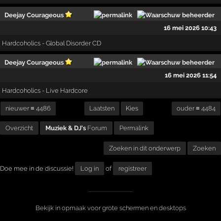
Deejay Courageous
16 mei 2026 10:43
Hardcoholics - Global Disorder CD
Deejay Courageous
16 mei 2026 11:54
Hardcoholics - Live Hardcore
nieuwer ≡ 4486
Laatsten
Kies
ouder ≡ 4484
Overzicht
Muziek & DJ's
Forum
Permalink
Zoeken in dit onderwerp
Zoeken
Doe mee in de discussie!
Log in
of
registreer
Bekijk in opmaak voor grote schermen en desktops