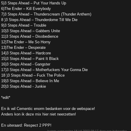
5)3 Steps Ahead – Put Your Hands Up
6)The Ender – Kill Everybody
7)3 Steps Ahead – Thunderscream (Thunder Anthem)
8 )3 Steps Ahead – Thunderdome Till We Die
9)3 Steps Ahead – Trouble
10)3 Steps Ahead – Gabbers Unite
11)3 Steps Ahead – Disobedience
12)The Ender – Me So Horny
13)The Ender – Desperate
14)3 Steps Ahead – Hardcore
15)3 Steps Ahead – Paint It Black
16)3 Steps Ahead - Gangster
17)3 Steps Ahead – Motherfuckers Your Gonna Die
18 )3 Steps Ahead – Fuck The Police
19)3 Steps Ahead – Believe In Me
20)3 Steps Ahead - Junkie
*edit*
En ik wil Cementic enorm bedanken voor de webspace!
Anders kon ik deze mix hier niet neerzetten!
En uiteraard: Respect 2 PPP!
laatste aanpassing
18 juli 2003 08:17
door een beheerder