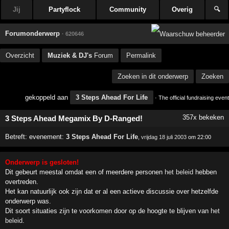
Jij
Partyflock
Community
Overig
🔍
Forumonderwerp
· 620646
Overzicht
Muziek & DJ's
Forum
Permalink
Zoeken in dit onderwerp
Zoeken
gekoppeld aan
3 Steps Ahead For Life
· The official fundraising event
357x bekeken
3 Steps Ahead Megamix By D-Ranged!
Betreft:
evenement:
3 Steps Ahead For Life
,
vrijdag 18 juli 2003
om 22:00
Onderwerp is gesloten!
Dit gebeurt meestal omdat een of meerdere personen
het beleid
hebben
overtreden.
Het kan natuurlijk ook zijn dat er al een actieve discussie over hetzelfde
onderwerp was.
Dit soort situaties zijn te voorkomen door op de hoogte te blijven van
het
beleid
.