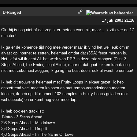
D-Ranged
17 juli 2003 21:16
Ok, hij is nog niet af dat zeg ik er meteen even bij, maar....ik zit over de 17
minuten!
Ik ga er de komende tijd nog mee verder maar ik vind het wel leuk om m
alvast op internet te zetten, helemaal omdat dat (3SA) feest morgen is.
Het liefst wil ik echt AL het werk van PPP in deze mix stoppen (Dus: 3
Steps Ahead,The Ender,Illegal Alien), maar of dat gaat lukken kan ik nog
niet met zekerheid zeggen, ik ga iig me best doen, ook al wordt ie een uur!
Ik heb dit trouwens helemaal met Fruity Loops in elkaar gezet, ik heb
ontzetttend veel moeten knippen en met tempo-veranderingen moeten
klooien, ik heb op dit moment 102 samples in Fruity Loops geladen (ook
wel dubbele) en er komt nog veel meer bij....
Ik heb ook een tracklist:
1)Intro - 3 Steps Ahead
2)3 Steps Ahead – Mindblower
3)3 Steps Ahead – Drop It
4)3 Steps Ahead – In The Name Of Love