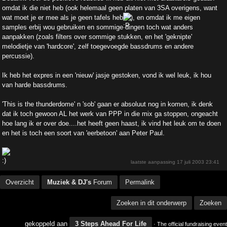
omdat ik die niet heb (ook helemaal geen platen van 3SA overigens, want
wat moet je er mee als je geen tafels heb
), en omdat ik me eigen
samples erbij wou gebruiken en sommige dingen toch wat anders
aanpakken (zoals filters over sommige stukken, en het 'geknipte'
melodietje van 'hardcore', zelf toegevoegde bassdrums en andere
percussie).
Ik heb het expres in een 'nieuw' jasje gestoken, vond ik wel leuk, ik hou
van harde bassdrums.
'This is the thunderdome' n 'sob' gaan er absoluut nog in komen, ik denk
dat ik toch gewoon AL het werk van PPP in die mix ga stoppen, ongeacht
hoe lang ik er over doe....het heeft geen haast, ik vind het leuk om te doen
en het is toch een soort van 'eerbetoon' aan Peter Paul.
laatste aanpassing
17 juli 2003 23:41
Overzicht
Muziek & DJ's
Forum
Permalink
Zoeken in dit onderwerp
Zoeken
gekoppeld aan
3 Steps Ahead For Life
· The official fundraising event