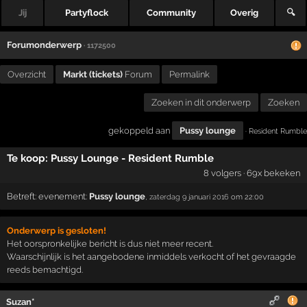
Jij
Partyflock
Community
Overig
🔍
Forumonderwerp
· 1172500
Overzicht
Markt (tickets)
Forum
Permalink
Zoeken in dit onderwerp
Zoeken
gekoppeld aan
Pussy lounge
· Resident Rumble
Te koop: Pussy Lounge - Resident Rumble
8 volgers · 69x bekeken
Betreft:
evenement:
Pussy lounge
,
zaterdag 9 januari 2016
om 22:00
Onderwerp is gesloten!
Het oorspronkelijke bericht is dus niet meer recent.
Waarschijnlijk is het aangebodene inmiddels verkocht of het gevraagde
reeds bemachtigd.
Suzan*