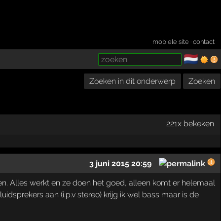
mobiele site
·
contact
🇳🇱
­
Zoeken in dit onderwerp
Zoeken
221x bekeken
3 juni 2015 20:59
en. Alles werkt en ze doen het goed, alleen komt er helemaal
 luidsprekers aan (i.p.v stereo) krijg ik wel bass maar is de