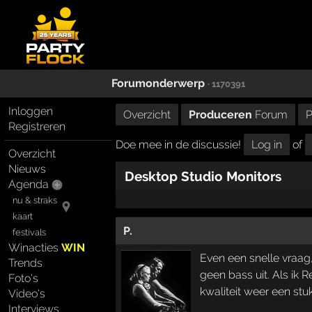
Forumonderwerp
· 1170391
Inloggen
Overzicht
Produceren
Forum
P
Registreren
Doe mee in de discussie!
Log in
of
Overzicht
Nieuws
Desktop Studio Monitors
Agenda
nu & straks
kaart
P.
festivals
Winacties
WIN
Even een snelle vraag
Trends
geen bass uit. Als ik Re
Foto's
kwaliteit weer een stu
Video's
Interviews