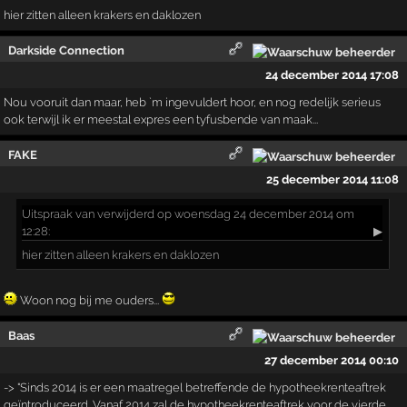
hier zitten alleen krakers en daklozen
Darkside Connection
24 december 2014 17:08
Nou vooruit dan maar, heb `m ingevuldert hoor, en nog redelijk serieus
ook terwijl ik er meestal expres een tyfusbende van maak...
FAKE
25 december 2014 11:08
Uitspraak
van verwijderd op woensdag 24 december 2014 om
12:28:
▶
hier zitten alleen krakers en daklozen
Woon nog bij me ouders...
Baas
27 december 2014 00:10
-> "Sinds 2014 is er een maatregel betreffende de hypotheekrenteaftrek
geïntroduceerd. Vanaf 2014 zal de hypotheekrenteaftrek voor de vierde