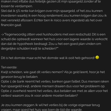
maken met inflatie dus feitelijk gezien zit mijn spaargeld zonder af te
lossen te verdampen.
Stel dat ik 5% rente kan krijgen over mijn spaargeld, of het zou kunnen
investeren waarbij ik een hoog rendement zou kunnen krijgen dan zou ik
niet versneld aflossen. Echter ben ik risico avers ingesteld als het over
financiën gaat.
->"Tegenwoordig zitten veel huishoudens met een restschuld. Dit is een
schuld die optreedt wanneer het huis voor een lagere waarde is verkocht
dan dat de hypotheek bedraagt. Zou u het een goed plan vinden om
dergelijke schulden kwijt te schelden?""
Dit is het domste maar echt het domste wat ik ooit heb gehoord!
Ten eerste:
Kwijt schelden, wie gaat dit verlies nemen? Als je geld leent, hoor je het
gewoon terug te betalen.
Optie 1: de bank neemt het verlies, banken gaan failliet. Dus mensen raken
hun spaargeld kwijt, andere mensen draaien dus voor het probleem op.
Optie 2: overheid neemt het verlies, dus betalen we met ze allen voor het
verlies! waarom zou ik voor andere moeten betalen?
Je zou kunnen zeggen. Ik wil het verlies bij de vorige eigenaar terug
vragen, maar goed het huis was toen de tijd die waarde.