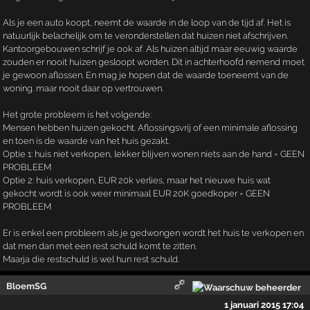
Als je een auto koopt, neemt de waarde in de loop van de tijd af. Het is
natuurlijk belachelijk om te veronderstellen dat huizen niet afschrijven.
Kantoorgebouwen schrijf je ook af. Als huizen altijd maar eeuwig waarde
zouden er nooit huizen gesloopt worden. Dit in achterhoofd nemend moet
je gewoon aflossen. En mag je hopen dat de waarde toeneemt van de
woning. maar nooit daar op vertrouwen.
Het grote probleem is het volgende:
Mensen hebben huizen gekocht. Aflossingsvrij of een minimale aflossing
en toen is de waarde van het huis gezakt.
Optie 1: huis niet verkopen, lekker blijven wonen niets aan de hand = GEEN
PROBLEEM
Optie 2: huis verkopen, EUR 20k verlies, maar het nieuwe huis wat
gekocht wordt is ook weer minimaal EUR 20K goedkoper = GEEN
PROBLEEM
Er is enkel een probleem als je gedwongen wordt het huis te verkopen en
dat men dan met een rest schuld komt te zitten.
Maarja die restschuld is wel hun rest schuld.
BloemSG
1 januari 2015 17:04