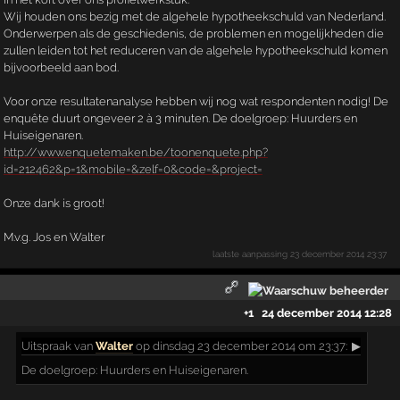
Wij houden ons bezig met de algehele hypotheekschuld van Nederland.
Onderwerpen als de geschiedenis, de problemen en mogelijkheden die
zullen leiden tot het reduceren van de algehele hypotheekschuld komen
bijvoorbeeld aan bod.
Voor onze resultatenanalyse hebben wij nog wat respondenten nodig! De
enquête duurt ongeveer 2 à 3 minuten. De doelgroep: Huurders en
Huiseigenaren.
http://www.enquetemaken.be/toonenquete.php?
id=212462&p=1&mobile=&zelf=0&code=&project=
Onze dank is groot!
M.v.g. Jos en Walter
laatste aanpassing
23 december 2014 23:37
+1
24 december 2014 12:28
Uitspraak
van
Walter
op dinsdag 23 december 2014 om 23:37:
▶
De doelgroep: Huurders en Huiseigenaren.