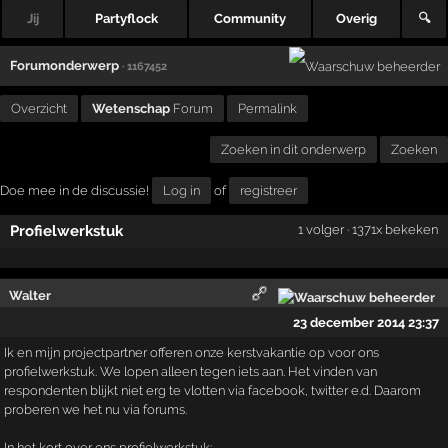
Jij
Partyflock
Community
Overig
🔍
Forumonderwerp
· 1167452
Overzicht
Wetenschap
Forum
Permalink
Zoeken in dit onderwerp
Zoeken
Doe mee in de discussie!
Log in
of
registreer
Profielwerkstuk
1 volger · 1371x bekeken
Walter
23 december 2014 23:37
Ik en mijn projectpartner offeren onze kerstvakantie op voor ons
profielwerkstuk. We lopen alleen tegen iets aan. Het vinden van
respondenten blijkt niet erg te vlotten via facebook, twitter e.d. Daarom
proberen we het nu via forums.
In het kort over ons profielwerkstuk: