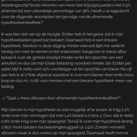
belastingsschijf (bruto inkomen van meer dan €55.991) jaarlijks met 0,5%
afnemen tot een uiteindelijk percentage van 38%. Heeft u al nagedacht
over de stijgende woonlasten ten gevolge van de afnemende
hypotheekrenteaftrek?"
Ik was hier niet van op de hoogte. Echter heb ik het geluk dat ik mijn
hypotheeklasten goed kan betalen. Daarnaast heb ik een lineaire
hypotheek, hierdoor is deze stijging minder relevant (lijkt me wellicht
handig om mee te nemen in het onderzoek). Aangezien ik lineair aflos
betaal ik over de gehele looptijd minder rente ten opzichte van een
annuïteit en dus zal mijn totale belasting voordeel minder zijn. Echter per
saldo blijf ik netto ruim 10% voordeliger uit ten opzichte van lineair. Na vijf
jaar heb ik al 1/6de afgelost waardoor ik over een kleiner deel rente risico
loop en dus m.i. is dit voor mensen met een lineaire hypotheek meer van
belang.
-> ""Gaat u meer aflossen door afnemende hypotheekrenteaftrek?"
Mijn streven is mijn hypotheek zo snel mogelijk af te lossen. Ik krijg 2,2%
rente over mijn vermogen dat met 1,4% belast is in box 3. D.w.z. dat ik netto
0,8% rente krijg over mijn spaargeld. Terwijl ik over mijn hypotheek lening
2,85% moet betalen (na belastingteruggaaf ca. 1,9%). Zonder versneld
aflossen maak ik dus verlies op mijn spaargeld. Daarnaast heeft men te