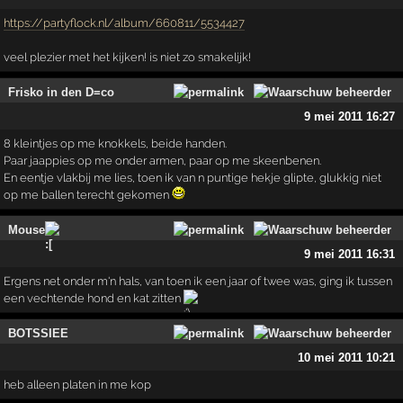
https://partyflock.nl/album/660811/5534427
veel plezier met het kijken! is niet zo smakelijk!
Frisko in den D=co
9 mei 2011 16:27
8 kleintjes op me knokkels, beide handen.
Paar jaappies op me onder armen, paar op me skeenbenen.
En eentje vlakbij me lies, toen ik van n puntige hekje glipte, glukkig niet
op me ballen terecht gekomen
Mouse
9 mei 2011 16:31
Ergens net onder m'n hals, van toen ik een jaar of twee was, ging ik tussen
een vechtende hond en kat zitten
BOTSSIEE
10 mei 2011 10:21
heb alleen platen in me kop