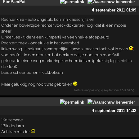
PimPamPat
4 september 2011 01:09
Rechter knie - auto ongeluk, kon mn knieschijf zien
Onder en bovenzijde rechter voet - dokter zei nog: "dat ik een mooie
snee!"
Linker lies - tijdens een klimpartij van een hekje afgepleurd
Rechter vreev - ongelukje in het zwembad
linker wang - knokpartij (onmogelijke kansen, maar er toch vol in gaan
)
voorhoofd - in een dronken bui denken dat je door een rood/wit
gekleurde einde weg markering kan heen fietsen (gelukkig lag ik niet in
de sloot)
beide scheenbenen - kickboksen
Maar gelukkig nog nooit wat gebroken
laatste aanpassing
4 september 2011 01:09
4 september 2011 14:32
*Keizersnee
*Blindedarm
Ach kan minder