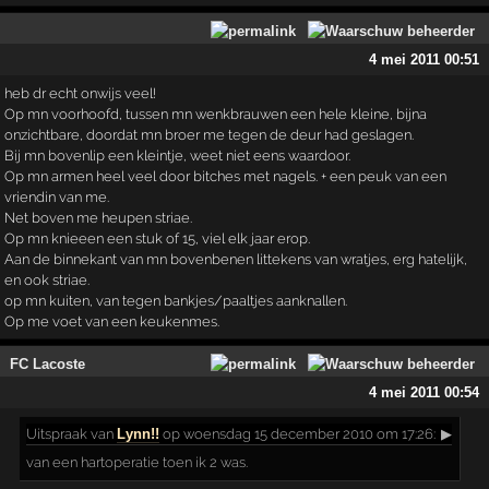
4 mei 2011 00:51
heb dr echt onwijs veel!
Op mn voorhoofd, tussen mn wenkbrauwen een hele kleine, bijna
onzichtbare, doordat mn broer me tegen de deur had geslagen.
Bij mn bovenlip een kleintje, weet niet eens waardoor.
Op mn armen heel veel door bitches met nagels. + een peuk van een
vriendin van me.
Net boven me heupen striae.
Op mn knieeen een stuk of 15, viel elk jaar erop.
Aan de binnekant van mn bovenbenen littekens van wratjes, erg hatelijk,
en ook striae.
op mn kuiten, van tegen bankjes/paaltjes aanknallen.
Op me voet van een keukenmes.
FC Lacoste
4 mei 2011 00:54
Uitspraak
van
Lynn!!
op woensdag 15 december 2010 om 17:26:
▶
van een hartoperatie toen ik 2 was.