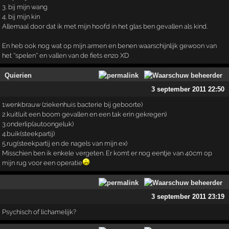
3. bij mijn wang
4. bij mijn kin
Allemaal door dat ik met mijn hoofd in het glas ben gevallen als kind.
En heb ook nog wat op mijn armen en benen waarschijnlijk gewoon van
het ''spelen'' en vallen van de fiets enzo XD
Quierien
3 september 2011 22:50
1.wenkbrauw (ziekenhuis bacterie bij geboorte)
2.kuit(uit een boom gevallen en een tak erin gekregen)
3.onderlip(autoongeluk)
4.buik(steekpartij)
5.rug(steekpartij en de nagels van mijn ex)
Misschien ben ik enkele vergeten. Er komt er nog eentje van 40cm op
mijn rug voor een operatie
3 september 2011 23:19
Psychisch of lichamelijk?