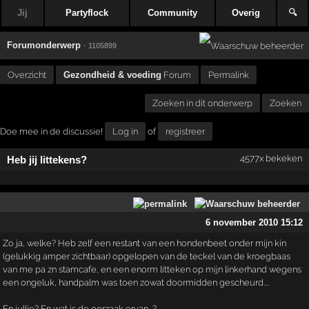
Jij
Partyflock
Community
Overig
🔍
Forumonderwerp
· 1105899
Overzicht
Gezondheid & voeding
Forum
Permalink
Zoeken in dit onderwerp
Zoeken
Doe mee in de discussie!
Log in
of
registreer
4577x bekeken
Heb jij littekens?
6 november 2010 15:12
Zo ja, welke? Heb zelf een restant van een hondenbeet onder mijn kin
(gelukkig amper zichtbaar) opgelopen van de teckel van de kroegbaas
van me pa zn stamcafe, en een enorm litteken op mijn linkerhand wegens
een ongeluk, handpalm was toen zowat doormidden gescheurd....
En jullie? En wat is de oorzaak ervan...?