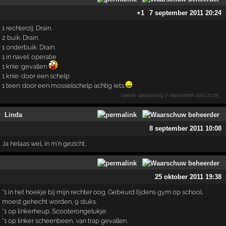
+1
7 september 2011 20:24
1 rechterzij: Drain.
2 buik: Drain.
1 onderbuik: Drain.
1 in navel: operatie
1 knie: gevallen
1 knie: door een schelp
1 teen: door een mosselschelp achtig iets.
laatste aanpassing
7 september 2011 20:25
Linda
8 september 2011 10:08
Ja helaas wel, in m'n gezicht..
25 oktober 2011 19:38
*1 in het hoekje bij mijn rechter oog. Gebeurd tijdens gym op school,
moest gehecht worden, 9 stuks.
*1 op linkerheup. Scooterongelukje.
*1 op linker scheenbeen, van trap gevallen.