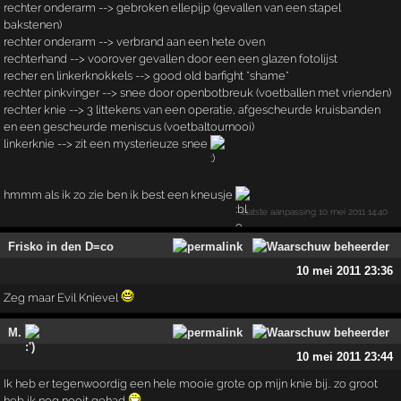
rechter onderarm --> gebroken ellepijp (gevallen van een stapel
bakstenen)
rechter onderarm --> verbrand aan een hete oven
rechterhand --> voorover gevallen door een een glazen fotolijst
recher en linkerknokkels --> good old barfight *shame*
rechter pinkvinger --> snee door openbotbreuk (voetballen met vrienden)
rechter knie --> 3 littekens van een operatie, afgescheurde kruisbanden
en een gescheurde meniscus (voetbaltournooi)
linkerknie --> zit een mysterieuze snee
hmmm als ik zo zie ben ik best een kneusje
laatste aanpassing
10 mei 2011 14:40
Frisko in den D=co
10 mei 2011 23:36
Zeg maar Evil Knievel
M.
10 mei 2011 23:44
Ik heb er tegenwoordig een hele mooie grote op mijn knie bij.. zo groot
heb ik nog nooit gehad