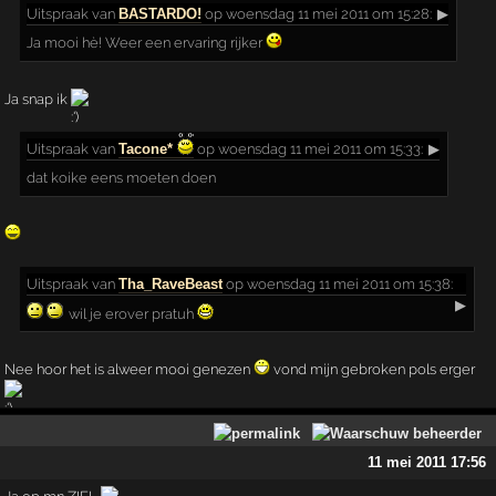
Uitspraak
van
BASTARDO!
op woensdag 11 mei 2011 om 15:28:
▶
Ja mooi hè! Weer een ervaring rijker
Ja snap ik
Uitspraak
van
Tacone*
op woensdag 11 mei 2011 om 15:33:
▶
dat koike eens moeten doen
Uitspraak
van
Tha_RaveBeast
op woensdag 11 mei 2011 om 15:38:
▶
wil je erover pratuh
Nee hoor het is alweer mooi genezen
vond mijn gebroken pols erger
11 mei 2011 17:56