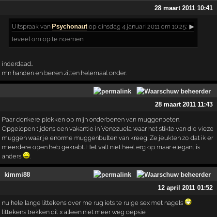
28 maart 2011 10:41
Uitspraak
van
Psychonaut
op dinsdag 4 januari 2011 om 10:25:
▶
teveel om op te noemen
inderdaad..
mn handen en benen zitten helemaal onder.
28 maart 2011 11:43
Paar donkere plekken op mijn onderbenen van muggenbeten.
Opgelopen tijdens een vakantie in Venezuela waar het stikte van die vieze
muggen waar je enorme muggenbulten van kreeg. Ze jeukten zo dat ik er
meerdere open heb gekrabt. Het valt niet heel erg op maar elegant is
anders
.
kimmi88
12 april 2011 01:52
nu hele lange littekens over me rug iets te ruige sex met nagels
littekens trekken dit x alleen niet meer weg oepsie