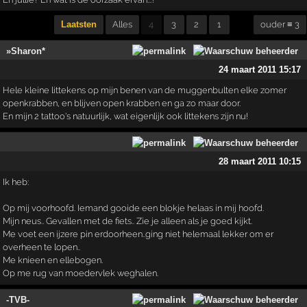
Laatsten
Alles
4
3
2
1
ouder ≡ 3
»Sharon*
24 maart 2011 15:17
Hele kleine littekens op mijn benen van de muggenbulten elke zomer
openkrabben, en blijven open krabben en ga zo maar door.
En mijn 2 tattoo's natuurlijk, wat eigenlijk ook littekens zijn nu!
28 maart 2011 10:15
Ik heb:
Op mij voorhoofd. Iemand gooide een blokje helaas in mij hoofd.
Mijn neus.. Gevallen met de fiets.. Zie je alleen als je goed kijkt.
Me voet een ijzere pin erdoorheen..ging niet helemaal lekker om er
overheen te lopen..
Me knieen en ellebogen.
Op me rug van moedervlek weghalen.
-TVB-