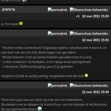
Ja op mn ZIEL
B*R*E*N
+1
12 mei 2011 15:24
ja, mn navel
12 mei 2011 15:43
* Rechter-enkel, binnenkant: Ongelukje tijdens vakantiewerk in toen ik 20
was (een vat van 200 kilo deels tegen aan gevallen)
* Beide knieeën: Ooit op beide knieeën gevallen toen ik 3 was.
* Linker onderarm: Schaafplek, in m'n slaap korst opengekrabt.
* Linkerpols: Zelfmoordpoging, jaar of 15 geleden.
Volgens mij heb ik aardig weinig vergeleken met de rest.
12 mei 2011 15:44
Weer een paar nieuwe rijker op mijn arm en onderbeen...
Struikelen over je slippers bij mams thuis, van het stoepje af rechtstreeks
de pas gesnoeide heg in