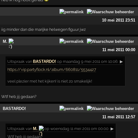
10 mei 2011 23:51
iig minder dan die marijke helwegen figuur jwz
M.
11 mei 2011 00:00
Uitspraak
van
BASTARDO!
op maandag 9 mei 2011 om 10:06:
▶
https://vip.partyflock.nl/album/660811/5534427
veel plezier met het kijken! is niet zo smakelijk!
Wtf heb jij gedaan?
BASTARDO!
11 mei 2011 12:57
Uitspraak
van
M.
op woensdag 11 mei 2011 om 00:00:
▶
Wtf heb jij gedaan?