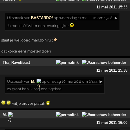
11 mei 2011 15:33
Uitspraak
van
BASTARDO!
op woensdag 11 mei 2011 om 15:28:
▶
Ja mooi hè! Weer een ervaring rijker
staat je wel goed man,zo'n ruit
dat koike eens moeten doen
Tha_RaveBeast
11 mei 2011 15:38
Uitspraak
van
M.
op dinsdag 10 mei 2011 om 23:44:
▶
zo groot heb ik nog nooit gehad
wil je erover pratuh
M.
11 mei 2011 16:00