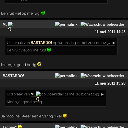
Een ruit viel op me rug!
M.
11 mei 2011 14:43
Uitspraak
van
BASTARDO!
op woensdag 11 mei 2011 om 12:57:
▶
Een ruit viel op me rug!
Meen je.. goed bezig
BASTARDO!
11 mei 2011 15:28
Uitspraak
van
M.
op woensdag 11 mei 2011 om 14:43:
▶
Meen je.. goed bezig
Ja mooi hè! Weer een ervaring rijker
Tacone*