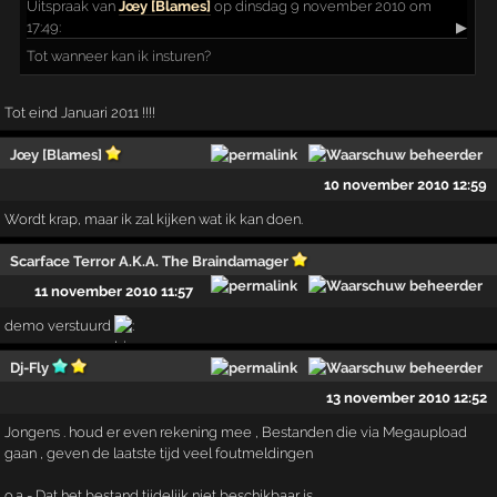
Uitspraak
van
Jœy [Blames]
op dinsdag 9 november 2010 om
17:49:
▶
Tot wanneer kan ik insturen?
Tot eind Januari 2011 !!!!
Jœy [Blames]
10 november 2010 12:59
Wordt krap, maar ik zal kijken wat ik kan doen.
Scarface Terror A.K.A. The Braindamager
11 november 2010 11:57
demo verstuurd
Dj-Fly
13 november 2010 12:52
Jongens . houd er even rekening mee , Bestanden die via Megaupload
gaan , geven de laatste tijd veel foutmeldingen
o.a - Dat het bestand tijdelijk niet beschikbaar is