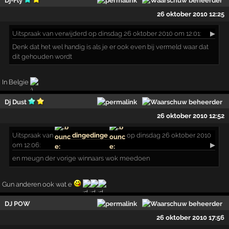
Dj-Fly
26 oktober 2010 12:25
Uitspraak
van verwijderd op dinsdag 26 oktober 2010 om 12:01:
▶
Denk dat het wel handig is als je er ook even bij vermeld waar dat
dit gehouden wordt
In Belgie
Dj Dust
26 oktober 2010 12:52
Uitspraak
van
dingedinge
op dinsdag 26 oktober 2010
om 12:06:
▶
en meugn der vorige winnaars wok meedoen
Gun anderen ook wat e
DJ POW
26 oktober 2010 17:56