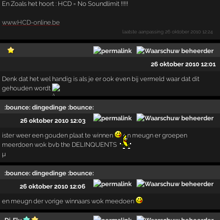
En Zoals het hoort : HCD = No Soundlimit !!!!!
www.HCD-online.be
laatste aanpassing
26 oktober 2010 12:24
26 oktober 2010 12:01
Denk dat het wel handig is als je er ook even bij vermeld waar dat dit
gehouden wordt
:bounce: dingedinge :bounce:
26 oktober 2010 12:03
ister weer een gouden plaat te winnen
en meugn er groepen
meerdoen wok bvb the DELINQUENTS
µ
:bounce: dingedinge :bounce:
26 oktober 2010 12:06
en meugn der vorige winnaars wok meedoen