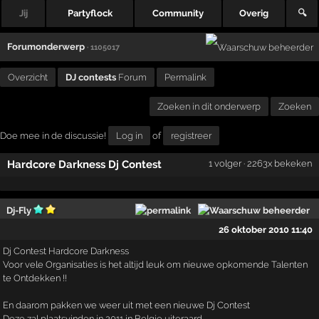
Jij
Partyflock
Community
Overig
🔍
Forumonderwerp
· 1105017
Overzicht
DJ contests
Forum
Permalink
Zoeken in dit onderwerp
Zoeken
Doe mee in de discussie!
Log in
of
registreer
Hardcore Darkness Dj Contest
1 volger · 2263x bekeken
Dj-Fly
26 oktober 2010 11:40
Dj Contest Hardcore Darkness
Voor vele Organisaties is het altijd leuk om nieuwe opkomende Talenten
te Ontdekken !!
En daarom pakken we weer uit met een nieuwe Dj Contest
Deze zal plaatsvinden in 2011 in Belgie uiteraard