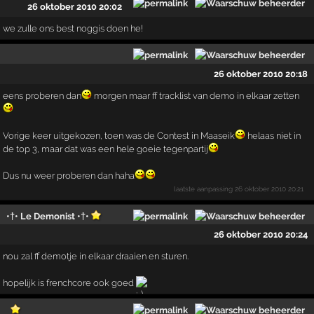
26 oktober 2010 20:02
we zulle ons best noggis doen he!
26 oktober 2010 20:18
eens proberen dan
morgen maar ff tracklist van demo in elkaar zetten
Vorige keer uitgekozen, toen was de Contest in Maaseik
helaas niet in
de top 3, maar dat was een hele goeie tegenpartij
Dus nu weer proberen dan haha
laatste aanpassing
26 oktober 2010 20:21
•†• Le Demonist •†•
26 oktober 2010 20:24
nou zal ff demotje in elkaar draaien en sturen.
hopelijk is frenchcore ook goed