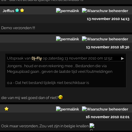
Jeffius
13 november 2010 14:13
Demo verzonden !!!
13 november 2010 18:30
Uitspraak
van
Dj-Fly
op zaterdag 13 november 2010 om 12:52:
▶
Jongens . houd er even rekening mee , Bestanden die via
Megaupload gaan , geven de laatste tijd veel foutmeldingen
o.a - Dat het bestand tijdelijk niet beschikbaar is
die van mij wel goed dan of niet?
16 november 2010 02:01
Ook maar verzonden, Zou vet zijn in belgie knallen