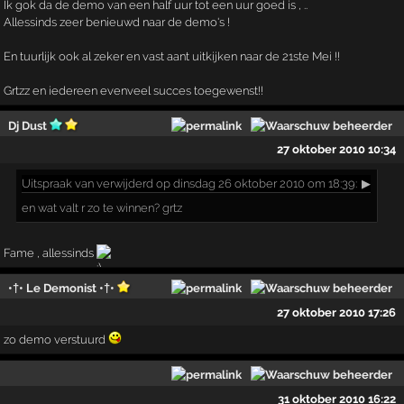
Ik gok da de demo van een half uur tot een uur goed is , ..
Allessinds zeer benieuwd naar de demo's !
En tuurlijk ook al zeker en vast aant uitkijken naar de 21ste Mei !!
Grtzz en iedereen evenveel succes toegewenst!!
Dj Dust
27 oktober 2010 10:34
Uitspraak
van verwijderd op dinsdag 26 oktober 2010 om 18:39:
▶
en wat valt r zo te winnen? grtz
Fame , allessinds
•†• Le Demonist •†•
27 oktober 2010 17:26
zo demo verstuurd
31 oktober 2010 16:22