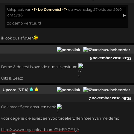
Uitspraak
van
•†• Le Demonist •†•
op woensdag 27 oktober 2010
om 17:26:
▶
zo demo verstuurd
ik ook dus afw8en
5 november 2010 21:33
Demo & de rest is over de e-mail verstuurd
Grtz & Beatz
Upcore [S.T.A]
7 november 2010 09:35
Ook maar ff een opsturen denk
voor degene die alvast een voorproefje willen horen van me demo
http://www.megaupload.com/?d=EPIOEJ5Y