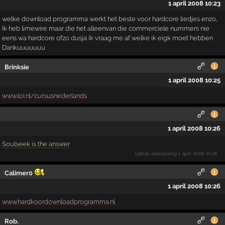
1 april 2008 10:23
welke download programma werkt het beste voor hardcore liedjes enzo,
Ik heb limewire maar die het alleenvan die commerciele nummers nie
eens wa hardcore ofzo dusja ik vraag me af welke ik eigk moet hebben
Dankuuuuuuu
Brinksie
1 april 2008 10:25
www.loi.nl/cursusnederlands
1 april 2008 10:26
Soulseek is the answer
laatste aanpassing
1 april 2008 10:26
Calimer0
1 april 2008 10:26
www.hardkoordownloadprogramma.nl
Rob.