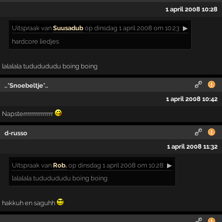
1 april 2008 10:28
Uitspraak
van
Suusadub
op dinsdag 1 april 2008 om 10:23:
▶
hardcore liedjes
lalalala tududududu boing boing
..*Snoebeltje*..
1 april 2008 10:42
Napsterrrrrrrrrrrrrrr
d-russo
1 april 2008 11:32
Uitspraak
van
Rob.
op dinsdag 1 april 2008 om 10:28:
▶
lalalala tududududu boing boing
hakkuh en saguhh