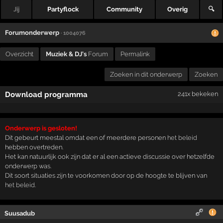
Jij
Partyflock
Community
Overig
🔍
Forumonderwerp
· 1004076
Overzicht
Muziek & DJ's
Forum
Permalink
Zoeken in dit onderwerp
Zoeken
Download programma
241x bekeken
Onderwerp is gesloten!
Dit gebeurt meestal omdat een of meerdere personen
het beleid
hebben overtreden.
Het kan natuurlijk ook zijn dat er al een actieve discussie over hetzelfde
onderwerp was.
Dit soort situaties zijn te voorkomen door op de hoogte te blijven van
het beleid
.
Suusadub