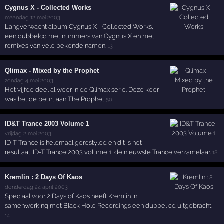
Cygnus X - Collected Works
maandag 12 mei 2003
Langverwacht album Cygnus X - Collected Works,
een dubbelcd met nummers van Cygnus X en met
remixes van vele bekende namen.
13
Qlimax - Mixed by the Prophet
zondag 4 mei 2003
Het vijfde deel al weer in de Qlimax serie. Deze keer
was het de beurt aan The Prophet
50
ID&T Trance 2003 Volume 1
vrijdag 2 mei 2003
ID-T Trance is helemaal gerestyled en dit is het
resultaat. ID-T Trance 2003 volume 1, de nieuwste Trance verzamelaar.
18
Kremlin : 2 Days Of Kaos
donderdag 24 april 2003
Speciaal voor 2 Days of Kaos heeft Kremlin in
samenwerking met Black Hole Recordings een dubbel cd uitgebracht.
14