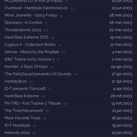
HQ presents DJ JP live @ Impulz
16 jun 2003
·
30
Overload - Hardstyle Electronics.01
10 jun 2003
·
33
Mme. Jeanette - Spicy Friday
28 mei 2003
·
14
Shockers - In Control
26 mei 2003
·
31
Thunderdome 2003
20 mei 2003
·
128
Hard Bass Extreme DVD
19 mei 2003
·
33
Cygnus X - Collected Works
12 mei 2003
·
13
Qlimax - Mixed by the Prophet
4 mei 2003
·
50
ID&T Trance 2003 Volume 1
2 mei 2003
·
18
Kremlin : 2 Days Of Kaos
24 apr 2003
·
14
The PartySquad presents UK Sounds
17 apr 2003
·
25
Hardstyle.01
17 apr 2003
·
29
ID-T presents Tomcraft
4 apr 2003
·
31
Hard Bass Extreme
28 mrt 2003
·
44
Pin-TRG - Fast Tracker 2 Tribute
13 mrt 2003
·
58
The Third Movement
21 jan 2003
·
66
More Favorite Tools
16 jan 2003
·
19
ID-T Hardstyle
15 jan 2003
·
32
Innercity 2002
10 jan 2003
·
35