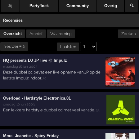
Jij
Partyflock
Community
Overig
🔍
Recensies
Overzicht
Archief
Waardering
Zoeken
nieuwer ≡ 2
Laatsten
HQ presents DJ JP live @ Impulz
maandag 16 juni 2003
Deze dubbel cd bevat een live opname van JP op de
laatste Impulz Indoor.
30
Overload - Hardstyle Electronics.01
dinsdag 10 juni 2003
Een lekkere hardstyle dubbel cd met veel variatie.
33
Mme. Jeanette - Spicy Friday