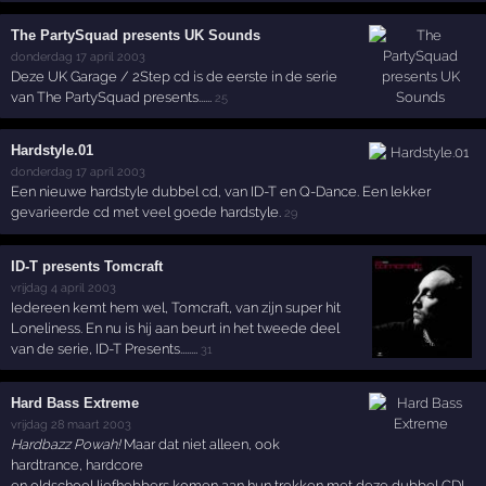
The PartySquad presents UK Sounds
donderdag 17 april 2003
Deze UK Garage / 2Step cd is de eerste in de serie
van The PartySquad presents......
25
Hardstyle.01
donderdag 17 april 2003
Een nieuwe hardstyle dubbel cd, van ID-T en Q-Dance. Een lekker
gevarieerde cd met veel goede hardstyle.
29
ID-T presents Tomcraft
vrijdag 4 april 2003
Iedereen kemt hem wel, Tomcraft, van zijn super hit
Loneliness. En nu is hij aan beurt in het tweede deel
van de serie, ID-T Presents........
31
Hard Bass Extreme
vrijdag 28 maart 2003
Hardbazz Powah!
Maar dat niet alleen, ook
hardtrance, hardcore
en oldschool liefhebbers komen aan hun trekken met deze dubbel CD!