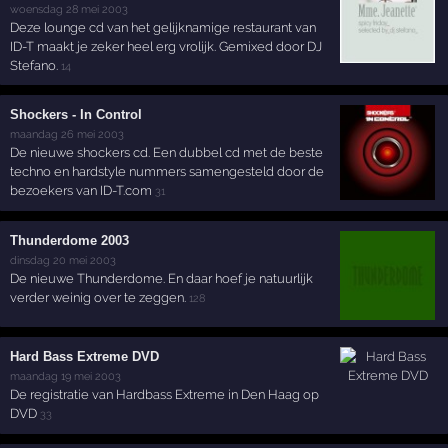
woensdag 28 mei 2003
Deze lounge cd van het gelijknamige restaurant van
ID-T maakt je zeker heel erg vrolijk. Gemixed door DJ
Stefano.
14
Shockers - In Control
maandag 26 mei 2003
De nieuwe shockers cd. Een dubbel cd met de beste
techno en hardstyle nummers samengesteld door de
bezoekers van ID-T.com
31
Thunderdome 2003
dinsdag 20 mei 2003
De nieuwe Thunderdome. En daar hoef je natuurlijk
verder weinig over te zeggen.
128
Hard Bass Extreme DVD
maandag 19 mei 2003
De registratie van Hardbass Extreme in Den Haag op
DVD
33