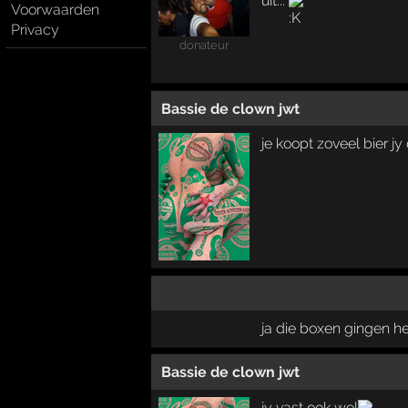
uit...
Voorwaarden
Privacy
donateur
Bassie de clown jwt
je koopt zoveel bier 
ja die boxen gingen he
Bassie de clown jwt
jy vast ook wel