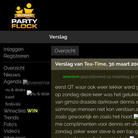
Verslag
Inloggen
Overzicht
Registreren
Verslag van
Tea-Time
, 30 maart 20
Overzicht
Nieuws
anoniem
gepubliceerd op
maandag 31 m
Agenda
eerst QT waar ook weer lekker werd 
nu & straks
op zondag deze keer was het gelukkig 
kaart
van gimzo draaide darkraver dennis e
festivals
sommige mensen niet kon verstaan,e
Winacties
WIN
zoals gewoonlijk en zoals het hoort
Trends
me complimenten voor dennis en wo
Foto's
Video's
zondag zeker weer steve is een top g
Interviews