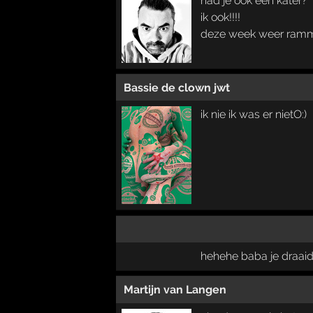
had je ook een kater?
ik ook!!!!
deze week weer ramm
Bassie de clown jwt
ik nie ik was er nietO:)
hehehe baba je draaid
Martijn van Langen