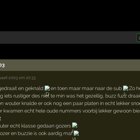
03
aart 2003 om 20:33
gedraait en geknald
en toen maar maar naar de sub
Zo h
iets rustiger des niet te min was het gezellig, buzz fuzz draai
n wouter knalde er ook nog een paar platen in echt lekker snoe
r kwamen echt hele oude nummers voorbij lekker gewoon bier
uter echt klasse gedaan gozers
ozer en buzzie is ook aardig maf