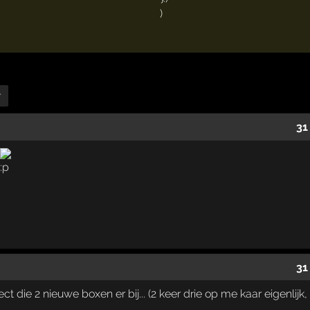
r
31
31
ct die 2 nieuwe boxen er bij... (2 keer drie op me kaar eigenlij