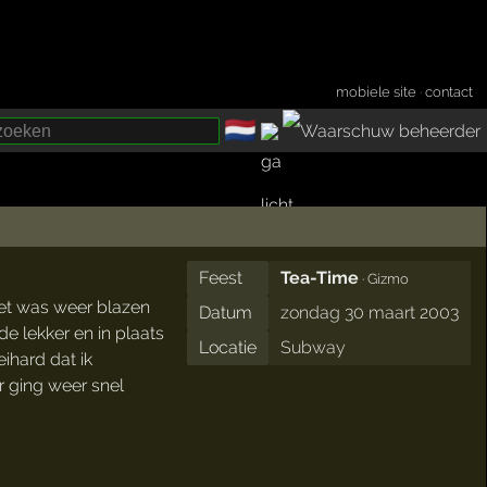
mobiele site
·
contact
🇳🇱
­
Feest
Tea-Time
· Gizmo
et was weer blazen
Datum
zondag 30 maart 2003
de lekker en in plaats
Locatie
Subway
ihard dat ik
 ging weer snel