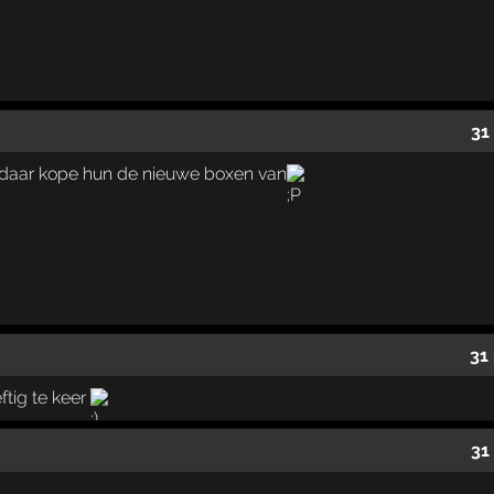
31
jy daar kope hun de nieuwe boxen van
31
ftig te keer
31