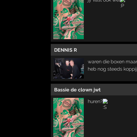
DENNIS R
waren die boxen maar 
heb nog steeds koppi
Bassie de clown jwt
huren?