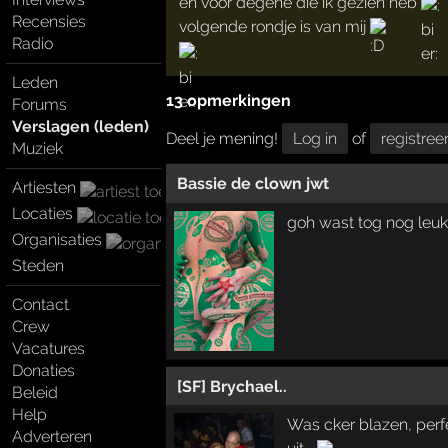
en voor degene die ik gezien heb
Recensies
volgende rondje is van mij
Radio
Leden
13 opmerkingen
Forums
Verslagen (leden)
Deel je mening!
Log in
of
registree
Muziek
Bassie de clown jwt
Artiesten
Locaties
goh wast tog nog leuk
Organisaties
Steden
Contact
Crew
Vacatures
Donaties
[SF] Brychael..
Beleid
Help
Was cker blazen, perfe
Adverteren