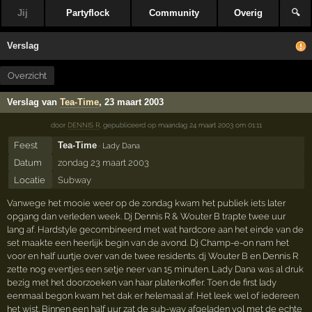
Jij
Partyflock
Community
Overig
🔍
Verslag
Overzicht
Verslag van
Tea-Time
, 23 maart 2003
door
DENNIS R
,
gepubliceerd op
maandag 24 maart 2003 om 01:11
Feest
Tea-Time
· Lady Dana
Datum
zondag 23 maart 2003
Locatie
Subway
Vanwege het mooie weer op de zondag kwam het publiek iets later
opgang dan verleden week. Dj Dennis R & Wouter B trapte twee uur
lang af. Hardstyle gecombineerd met wat hardcore aan het einde van de
set maakte een heerlijk begin van de avond. Dj Champ-e-on nam het
voor en half uurtje over van de twee residents. dj Wouter B en Dennis R
zette nog eventjes een setje neer van 15 minuten. Lady Dana was al druk
bezig met het doorzoeken van haar platenkoffer. Toen de first lady
eenmaal begon kwam het dak er helemaal af. Het leek wel of iedereen
het wist. Binnen een half uur zat de sub-way afgeladen vol met de echte