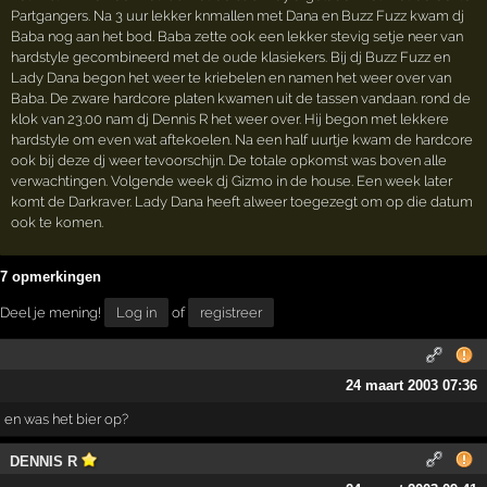
Partgangers. Na 3 uur lekker knmallen met Dana en Buzz Fuzz kwam dj
Baba nog aan het bod. Baba zette ook een lekker stevig setje neer van
hardstyle gecombineerd met de oude klasiekers. Bij dj Buzz Fuzz en
Lady Dana begon het weer te kriebelen en namen het weer over van
Baba. De zware hardcore platen kwamen uit de tassen vandaan. rond de
klok van 23.00 nam dj Dennis R het weer over. Hij begon met lekkere
hardstyle om even wat aftekoelen. Na een half uurtje kwam de hardcore
ook bij deze dj weer tevoorschijn. De totale opkomst was boven alle
verwachtingen. Volgende week dj Gizmo in de house. Een week later
komt de Darkraver. Lady Dana heeft alweer toegezegt om op die datum
ook te komen.
7 opmerkingen
Deel je mening!
Log in
of
registreer
24 maart 2003 07:36
en was het bier op?
DENNIS R