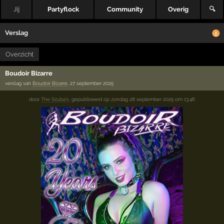
Jij
Partyflock
Community
Overig
🔍
Verslag
Overzicht
Boudoir Bizarre
verslag van
Boudoir Bizarre
, 27 september 2025
door
The Scuba's
,
gepubliceerd op
zondag 28 september 2025 om 13:46