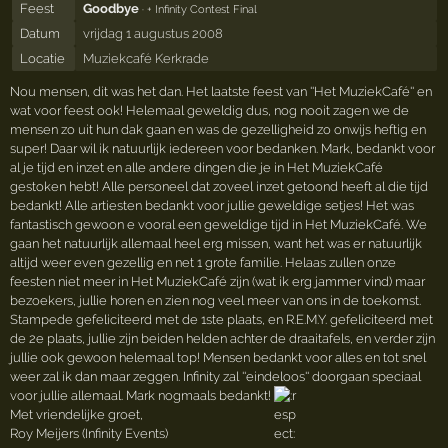
Feest
Goodbye
· + Infinity Contest Final
Datum
vrijdag 1 augustus 2008
Locatie
Muziekcafé Kerkrade
Nou mensen, dit was het dan. Het laatste feest van ''Het MuziekCafé'' en
wat voor feest ook! Helemaal geweldig dus, nog nooit zagen we de
mensen zo uit hun dak gaan en was de gezelligheid zo onwijs heftig en
super! Daar wil ik natuurlijk iedereen voor bedanken. Mark, bedankt voor
al je tijd en inzet en alle andere dingen die je in Het MuziekCafé
gestoken hebt! Alle personeel dat zoveel inzet getoond heeft al die tijd
bedankt! Alle artiesten bedankt voor jullie geweldige setjes! Het was
fantastisch gewoon e vooral een geweldige tijd in Het MuziekCafé. We
gaan het natuurlijk allemaal heel erg missen, want het was er natuurlijk
altijd weer even gezellig en net 1 grote familie. Helaas zullen onze
feesten niet meer in Het MuziekCafé zijn (wat ik erg jammer vind) maar
bezoekers, jullie horen en zien nog veel meer van ons in de toekomst.
Stampede gefeliciteerd met de 1ste plaats, en R.E.M.Y. gefeliciteerd met
de 2e plaats, jullie zijn beiden helden achter de draaitafels, en verder zijn
jullie ook gewoon helemaal top! Mensen bedankt voor alles en tot snel
weer zal ik dan maar zeggen. Infinity zal ''eindeloos'' doorgaan speciaal
voor jullie allemaal. Mark nogmaals bedankt!
Met vriendelijke groet,
Roy Meijers (Infinity Events)