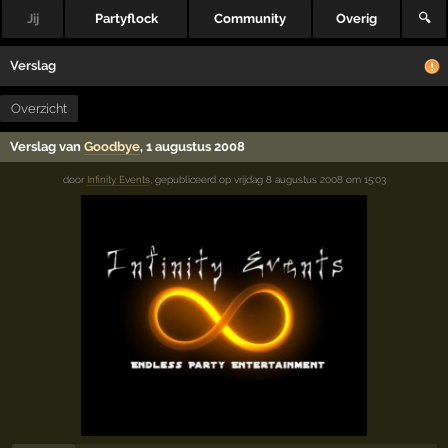
Jij
Partyflock
Community
Overig
🔍
Verslag
Overzicht
Verslag van
Goodbye
, 1 augustus 2008
door
Infinity Events
,
gepubliceerd op
vrijdag 8 augustus 2008 om 15:03