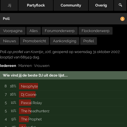
Jij
Partyflock
Community
Overig
🔍
Poll
Voorpagina
Alles
Forumonderwerp
Flockonderwerp
Nieuws
Promobericht
Aankondiging
Profiel
Poll
op profiel van
Koentje_106
, geopend op woensdag 31 oktober 2007,
looptijd van 6854.9 dag.
Iedereen
·
Mannen
·
Vrouwen
Wie vind jij de beste DJ uit deze lijst....
8
18%
Neophyte
7
16%
Dj Coone
5
11%
Pascal Rolay
5
11%
The headhunterz
4
9%
The Prophet