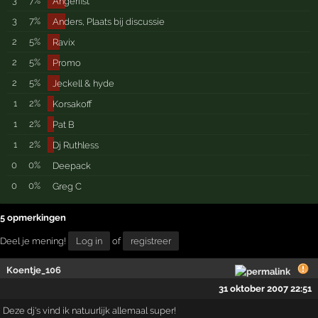
3
7%
Angerfist
3
7%
Anders, Plaats bij discussie
2
5%
Ravix
2
5%
Promo
2
5%
Jeckell & hyde
1
2%
Korsakoff
1
2%
Pat B
1
2%
Dj Ruthless
0
0%
Deepack
0
0%
Greg C
5 opmerkingen
Deel je mening!
Log in
of
registreer
Koentje_106
31 oktober 2007 22:51
Deze dj's vind ik natuurlijk allemaal super!