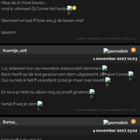
Maar als ik moet kiezen...
vind ik uiteraard Dj Coone het beste
Stemme!! en laat ff hore wie jij de beste vind!
laterrrrrr
laatste aanpassing
1 november 2007 11:43
Koentje_106
1 november 2007 01:03
Lol, iedereen kon op meerdere antwoorden stemmen
Ravix heeft op de rest gewoon een stem uitgebracht, behalve Coone
Dus nu heb ik het ff veranderd zodat je maar 1 kan kiezen
En ravix je hebt nu alleen nog op jezelf gestemd
Vertel ff wat je stem
laatste aanpassing
1 november 2007 11:44
Bartaz_
4 november 2007 23:02
Korsakoff natuurlijk ^^