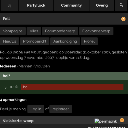
Jij
Partyflock
Community
Overig
🔍
Poll
Voorpagina
Alles
Forumonderwerp
Flockonderwerp
Nieuws
Promobericht
Aankondiging
Profiel
Poll
op profiel van
Wouz'
, geopend op woensdag 31 oktober 2007, gesloten
op woensdag 7 november 2007, looptijd van 11.8 dag.
Iedereen
·
Mannen
·
Vrouwen
hoi?
3
100%
hoi
4 opmerkingen
Deel je mening!
Log in
of
registreer
Niels.korte :woep: