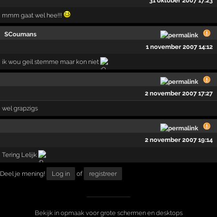
31 oktober 2007 17:23
mmm gaat wel hee!!!
SCoumans
1 november 2007 14:12
ik wou geil stemme maar kon niet
2 november 2007 17:27
wel grapzigs
2 november 2007 19:14
Tering Lelijk
Deel je mening!
Log in
of
registreer
Bekijk in opmaak voor grote schermen en desktops