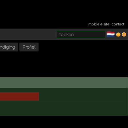
mobiele site
·
contact
🇳🇱
­
ndiging
Profiel