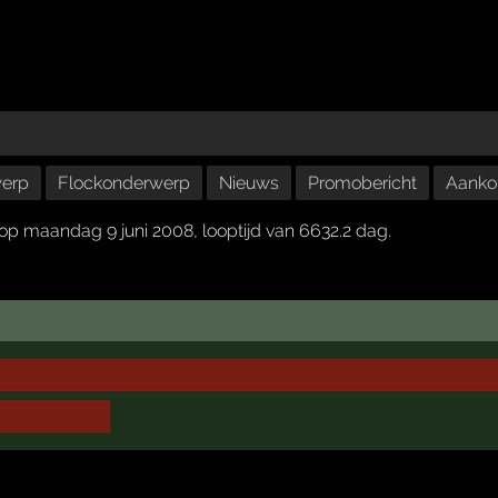
erp
Flockonderwerp
Nieuws
Promobericht
Aanko
op maandag 9 juni 2008, looptijd van 6632.2 dag.