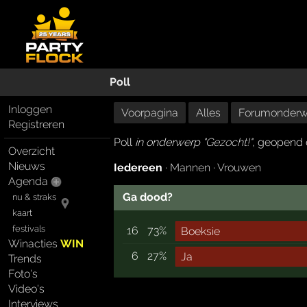
Poll
Inloggen
Voorpagina
Alles
Forumonderw
Registreren
Poll
in onderwerp "
Gezocht!
"
, geopend 
Overzicht
Nieuws
Iedereen
·
Mannen
·
Vrouwen
Agenda
Ga dood?
nu & straks
kaart
festivals
16
73%
Boeksie
Winacties
WIN
6
27%
Ja
Trends
Foto's
Video's
Interviews