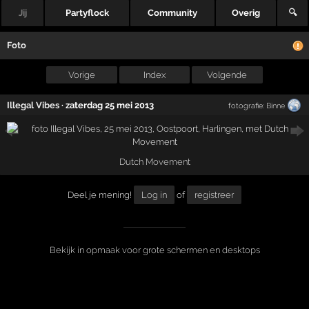
Jij
Partyflock
Community
Overig
🔍
Foto
Vorige
Index
Volgende
Illegal Vibes
·
zaterdag 25 mei 2013
fotografie:
Binne
Dutch Movement
Deel je mening!
Log in
of
registreer
Bekijk in opmaak voor grote schermen en desktops