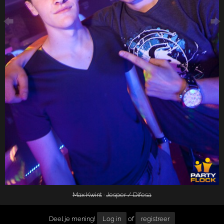
Max Kwint
·
Jesper / Difesa
Deel je mening!
Log in
of
registreer