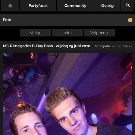
Jij
Partyflock
Community
Overig
🔍
Foto
Vorige
Index
Volgende
MC Renegades B-Day Bash
·
vrijdag 25 juni 2010
fotografie:
-= Flatliner =-