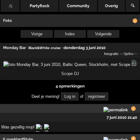
Jij
Partyflock
Community
Overig
🔍
Foto
Vorige
Index
Volgende
Monday Bar
·
donderdag 3 juni 2010
· Black&White cruise
fotografie:
---Sjefke---
Scope DJ
4 opmerkingen
Deel je mening!
Log in
of
registreer
7 juni 2010 21:40
Was gezellig mop!
ILoveHardStyle