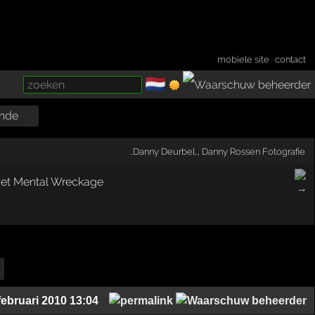
mobiele site
·
contact
🇳🇱
­
nde
..Danny Deurbel..
,
Danny Rossen Fotografie
februari 2010 13:04