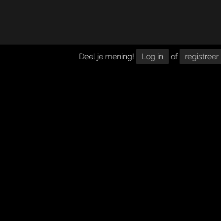
Deel je mening!
Log in
of
registreer