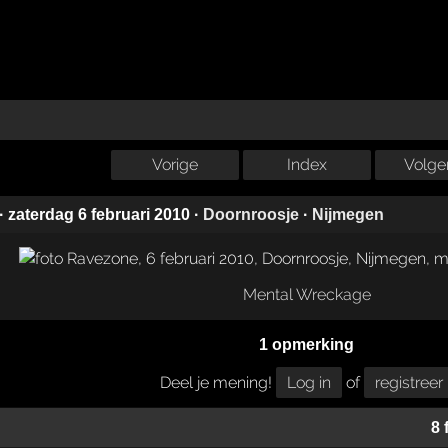
Vorige
Index
Volge
·
zaterdag 6 februari 2010
·
Doornroosje
·
Nijmegen
Mental Wreckage
1 opmerking
Deel je mening!
Log in
of
registreer
8 