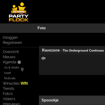
Foto
Inloggen
Registreren
Ravezone
· The Underground Continues
Overzicht
Nieuws
Agenda
nu & straks
kaart
festivals
Winacties
WIN
Trends
Foto's
Video's
Spoookje
Interviews