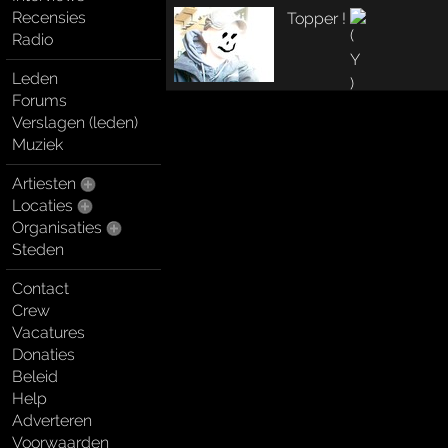
Recensies
Topper !
Radio
Leden
Forums
Verslagen (leden)
Muziek
Artiesten
Locaties
Organisaties
Steden
Contact
Crew
Vacatures
Donaties
Beleid
Help
Adverteren
Voorwaarden