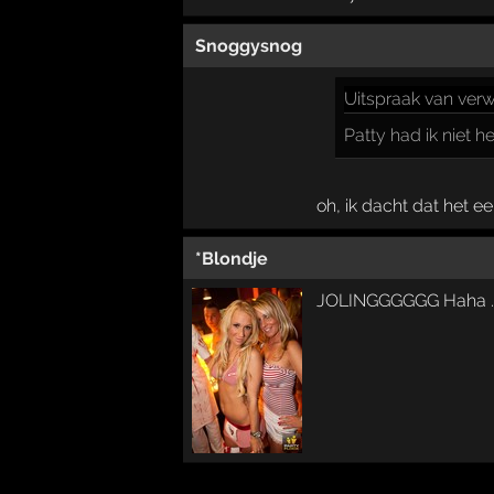
Snoggysnog
Uitspraak
van verw
Patty had ik niet h
oh, ik dacht dat het ee
*Blondje
JOLINGGGGGG Haha .