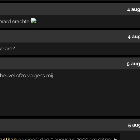
4 au
 brard erachter
4 au
Gerard?
5 aug
 heuvel ofzo volgens mij
5 au
anthab
op woensdag 5 augustus 2009 om 08:09:
▶