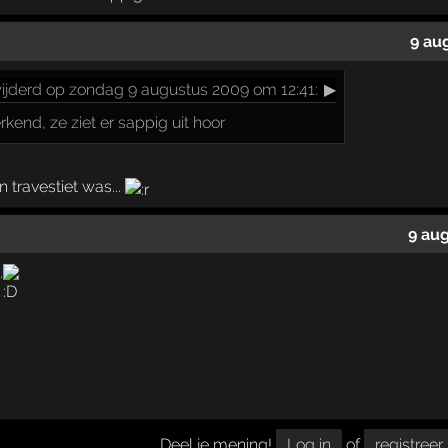
9 au
ijderd op zondag 9 augustus 2009 om 12:41:
▶
erkend, ze ziet er sappig uit hoor
n travestiet was...
9 au
.
Deel je mening!
Log in
of
registreer