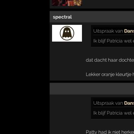
spectral
Uitspraak
van
Dan
Ik blijf Patricia w
dat dacht haar dochter 
Lekker oranje kleurtje h
Uitspraak
van
Dan
Ik blijf Patricia w
Patty had ik niet herke