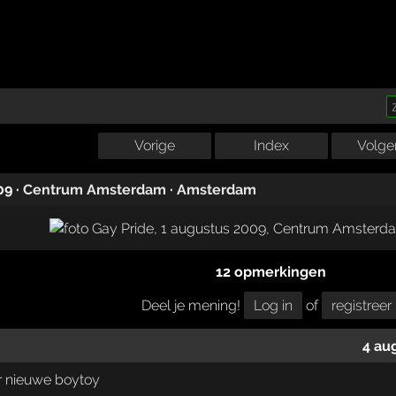
Vorige
Index
Volge
09
·
Centrum Amsterdam
·
Amsterdam
12 opmerkingen
Deel je mening!
Log in
of
registreer
4 au
r nieuwe boytoy