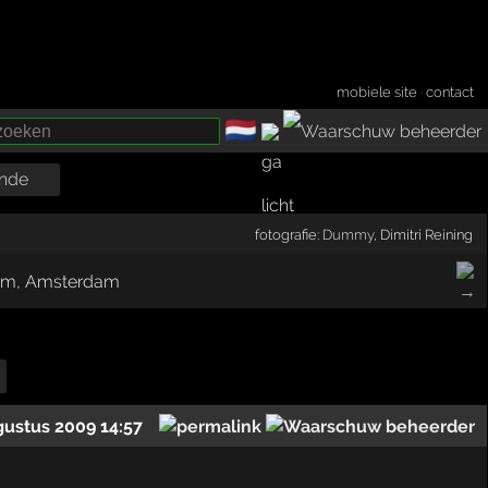
mobiele site
·
contact
🇳🇱
­
nde
fotografie:
Dummy
, Dimitri Reining
gustus 2009 14:57