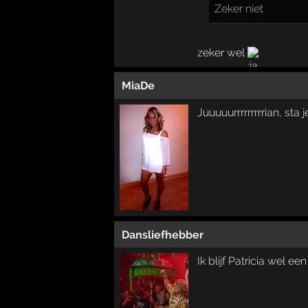
Zeker niet
zeker wel
MiaDe
Juuuuurrrrrrrrrian, st
Dansliefhebber
Ik blijf Patricia wel e