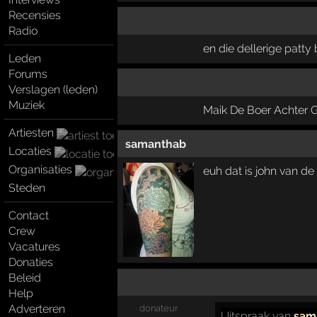
Recensies
Radio
en die dellerige patty
Leden
Forums
Verslagen (leden)
Muziek
Maik De Boer Achter 
Artiesten
samanthab
Locaties
Organisaties
euh dat is john van de
Steden
Contact
Crew
Vacatures
Donaties
Beleid
Help
Adverteren
donateur
Uitspraak
van
sam